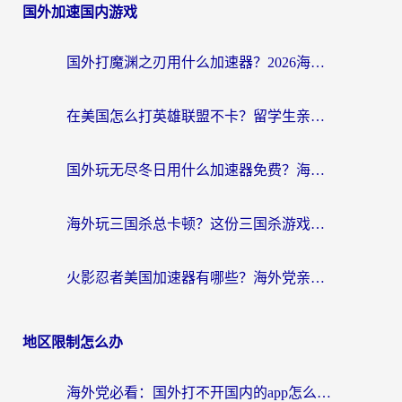
国外加速国内游戏
国外打魔渊之刃用什么加速器？2026海外玩家国服游戏加速全攻略（附闪耀暖暖&复苏的魔女避坑指南）
在美国怎么打英雄联盟不卡？留学生亲测的国服游戏加速全攻略
国外玩无尽冬日用什么加速器免费？海外党国服游戏加速避坑指南
海外玩三国杀总卡顿？这份三国杀游戏加速器指南帮你告别延迟烦恼
火影忍者美国加速器有哪些？海外党亲测的国服游戏加速全攻略（含菲律宾玩三国之刃守望黎明技巧）
地区限制怎么办
海外党必看：国外打不开国内的app怎么办？3步解决你的乡愁