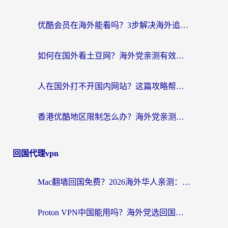
优酷会员在海外能看吗？3步解决海外追剧难题，附实测好用加速器推荐
如何在国外看土豆网？海外党亲测有效的追剧加速器选择指南
人在国外打不开国内网站？这篇攻略帮你无缝解锁国内资源（附交管12123使用技巧）
香港优酷地区限制怎么办？海外党亲测有效的追剧解决方案
回国代理vpn
Mac翻墙回国免费？2026海外华人亲测：从CCTV5直播到国内APP，这样选加速器才靠谱
Proton VPN中国能用吗？海外党选回国加速器的避坑指南（附番茄加速器实测）