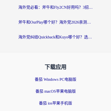
海外党必看：斧牛和Fly2CN好用吗？3招教你选对回国加速器（附免费试用攻略）
斧牛和OurPlay哪个好？海外党2026亲测：选对加速器，国内资源秒加载
海外党纠结Quickback和Kuyo哪个好？选对回国加速器才能无缝刷国内资源
下载应用
番茄 Windows PC电脑版
番茄 macOS苹果电脑版
番茄 ios苹果手机版