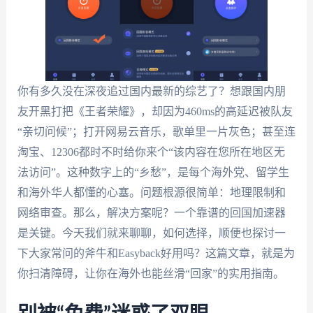
你有多久没在深夜追过国内最新的综艺了？想跟国内朋
友开黑打把《王者荣耀》，却因为460ms的高延迟被队友
“亲切问候”；打开网易云音乐，歌单里一片灰色；甚至连
淘宝、12306都时不时给你来个“该内容在您所在地区无
法访问”。这种数字上的“乡愁”，是每个海外党、留学生
和海外华人都懂的心塞。问题根源很简单：地理限制和
网络审查。那么，解决方案呢？一个靠谱的回国加速器
是关键。今天我们就来聊聊，如何选择，顺便也探讨一
下大家常问的斧牛和Easyback好用吗？这篇文章，就是为
你扫清障碍，让你在海外也能丝滑“回家”的实用指南。