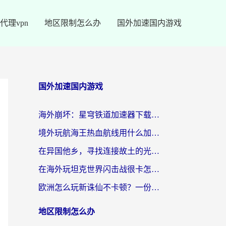
代理vpn
地区限制怎么办
国外加速国内游戏
国外加速国内游戏
海外崩坏：星穹铁道加速器下载安装：一份给游子的终极网络指南
境外玩航海王热血航线用什么加速器？2026海外玩家实测最优方案（附欧洲问道堡垒前线加速技巧）
在异国他乡，寻找连接故土的光明大陆免费加速器
在海外玩坦克世界闪击战很卡怎么办？老玩家亲测有效的加速器选择指南
欧洲怎么玩新诛仙不卡顿？一份给海外游子的国服游戏畅玩指南
地区限制怎么办