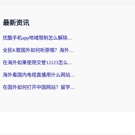
最新资讯
优酷手机app地域限制怎么解除？海外党亲测有效的追剧方案
全民K歌国外如何听原唱？海外党亲测有效的回国加速器选择指南
在海外如果使用交管12123怎么处理？留学生亲测有效的回国加速方案
海外看国内电视直播用什么网站比较好？一篇解决你所有追剧难题的实用指南
在国外如何打开中国网站？留学生与海外华人的无缝访问指南