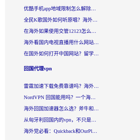
优酷手机app地域限制怎么解除？海外党亲测有效的追剧方案
全民K歌国外如何听原唱？海外党亲测有效的回国加速器选择指南
在海外如果使用交管12123怎么处理？留学生亲测有效的回国加速方案
海外看国内电视直播用什么网站比较好？一篇解决你所有追剧难题的实用指南
在国外如何打开中国网站？留学生与海外华人的无缝访问指南
回国代理vpn
雷霆加速下载免费靠谱吗？海外党选回国加速器的避坑指南（附热门工具对比）
NordVPN 回国能用吗？一个海外用户必须面对的真实困境
海外回国加速器怎么选？斧牛和海龟哪个好？一篇帮你避开坑的实用指南
从匈牙利回国内的vpn，不只是为了刷剧那么简单
海外党必看：Quickback和OurPlay好用吗？3分钟选对回国加速器，无缝刷剧玩游戏