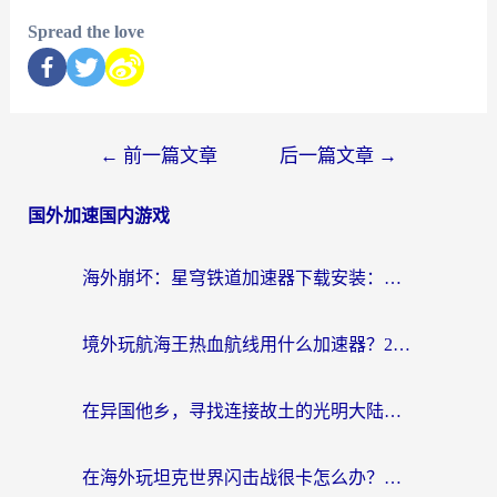
Spread the love
←
前一篇文章
后一篇文章
→
国外加速国内游戏
海外崩坏：星穹铁道加速器下载安装：一份给游子的终极网络指南
境外玩航海王热血航线用什么加速器？2026海外玩家实测最优方案（附欧洲问道堡垒前线加速技巧）
在异国他乡，寻找连接故土的光明大陆免费加速器
在海外玩坦克世界闪击战很卡怎么办？老玩家亲测有效的加速器选择指南