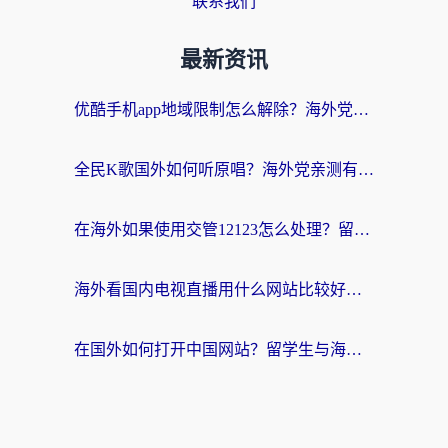
联系我们
最新资讯
优酷手机app地域限制怎么解除？海外党亲测有效的追剧方案
全民K歌国外如何听原唱？海外党亲测有效的回国加速器选择指南
在海外如果使用交管12123怎么处理？留学生亲测有效的回国加速方案
海外看国内电视直播用什么网站比较好？一篇解决你所有追剧难题的实用指南
在国外如何打开中国网站？留学生与海外华人的无缝访问指南