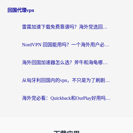
回国代理vpn
雷霆加速下载免费靠谱吗？海外党选回国加速器的避坑指南（附热门工具对比）
NordVPN 回国能用吗？一个海外用户必须面对的真实困境
海外回国加速器怎么选？斧牛和海龟哪个好？一篇帮你避开坑的实用指南
从匈牙利回国内的vpn，不只是为了刷剧那么简单
海外党必看：Quickback和OurPlay好用吗？3分钟选对回国加速器，无缝刷剧玩游戏