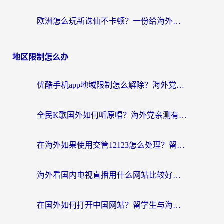
欧洲怎么玩新诛仙不卡顿？一份给海外游子的国服游戏畅玩指南
地区限制怎么办
优酷手机app地域限制怎么解除？海外党亲测有效的追剧方案
全民K歌国外如何听原唱？海外党亲测有效的回国加速器选择指南
在海外如果使用交管12123怎么处理？留学生亲测有效的回国加速方案
海外看国内电视直播用什么网站比较好？一篇解决你所有追剧难题的实用指南
在国外如何打开中国网站？留学生与海外华人的无缝访问指南