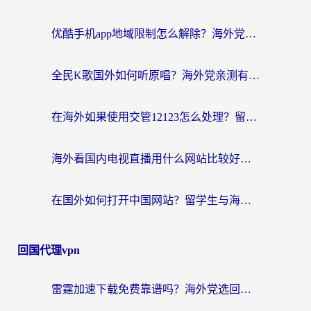
优酷手机app地域限制怎么解除？海外党亲测有效的追剧方案
全民K歌国外如何听原唱？海外党亲测有效的回国加速器选择指南
在海外如果使用交管12123怎么处理？留学生亲测有效的回国加速方案
海外看国内电视直播用什么网站比较好？一篇解决你所有追剧难题的实用指南
在国外如何打开中国网站？留学生与海外华人的无缝访问指南
回国代理vpn
雷霆加速下载免费靠谱吗？海外党选回国加速器的避坑指南（附热门工具对比）