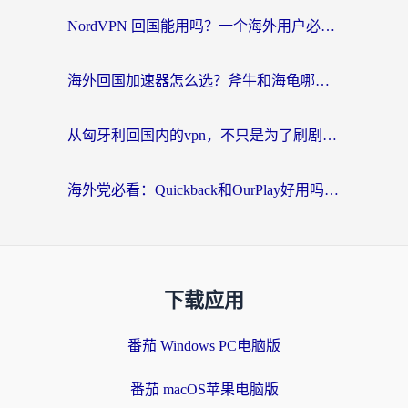
NordVPN 回国能用吗？一个海外用户必须面对的真实困境
海外回国加速器怎么选？斧牛和海龟哪个好？一篇帮你避开坑的实用指南
从匈牙利回国内的vpn，不只是为了刷剧那么简单
海外党必看：Quickback和OurPlay好用吗？3分钟选对回国加速器，无缝刷剧玩游戏
下载应用
番茄 Windows PC电脑版
番茄 macOS苹果电脑版