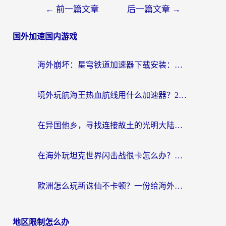
←
前一篇文章
后一篇文章
→
国外加速国内游戏
海外崩坏：星穹铁道加速器下载安装：一份给游子的终极网络指南
境外玩航海王热血航线用什么加速器？2026海外玩家实测最优方案（附欧洲问道堡垒前线加速技巧）
在异国他乡，寻找连接故土的光明大陆免费加速器
在海外玩坦克世界闪击战很卡怎么办？老玩家亲测有效的加速器选择指南
欧洲怎么玩新诛仙不卡顿？一份给海外游子的国服游戏畅玩指南
地区限制怎么办