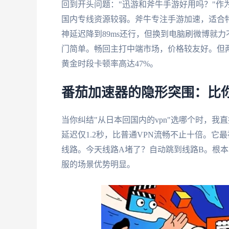
回到开头问题："迅游和斧牛手游好用吗？"作
国内专线资源较弱。斧牛专注手游加速，适合
神延迟降到89ms还行，但换到电脑刷微博就力
门简单。畅回主打中端市场，价格较友好。但两者
黄金时段卡顿率高达47%。
番茄加速器的隐形突围：比
当你纠结"从日本回国内的vpn"选哪个时，
延迟仅1.2秒，比普通VPN流畅不止十倍。
线路。今天线路A堵了？自动跳到线路B。根本
服的场景优势明显。