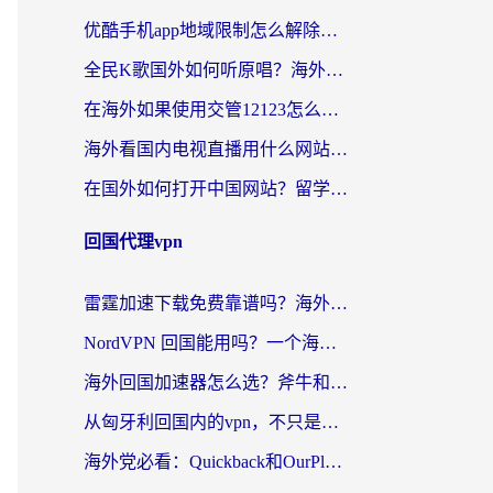
优酷手机app地域限制怎么解除？海外党亲测有效的追剧方案
全民K歌国外如何听原唱？海外党亲测有效的回国加速器选择指南
在海外如果使用交管12123怎么处理？留学生亲测有效的回国加速方案
海外看国内电视直播用什么网站比较好？一篇解决你所有追剧难题的实用指南
在国外如何打开中国网站？留学生与海外华人的无缝访问指南
回国代理vpn
雷霆加速下载免费靠谱吗？海外党选回国加速器的避坑指南（附热门工具对比）
NordVPN 回国能用吗？一个海外用户必须面对的真实困境
海外回国加速器怎么选？斧牛和海龟哪个好？一篇帮你避开坑的实用指南
从匈牙利回国内的vpn，不只是为了刷剧那么简单
海外党必看：Quickback和OurPlay好用吗？3分钟选对回国加速器，无缝刷剧玩游戏