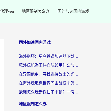
代理vpn
地区限制怎么办
国外加速国内游戏
国外加速国内游戏
海外崩坏：星穹铁道加速器下载安装：一份给游子的终极网络指南
境外玩航海王热血航线用什么加速器？2026海外玩家实测最优方案（附欧洲问道堡垒前线加速技巧）
在异国他乡，寻找连接故土的光明大陆免费加速器
在海外玩坦克世界闪击战很卡怎么办？老玩家亲测有效的加速器选择指南
欧洲怎么玩新诛仙不卡顿？一份给海外游子的国服游戏畅玩指南
地区限制怎么办