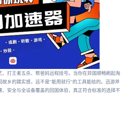
艺、打王者五杀、帮爸妈远程挂号。当你在异国顺畅刷起淘
故乡的踏实感，远不是"能用就行"的工具能给的。迅游斧
速、安全与全设备覆盖的回国体验，真正符合标准的选择不