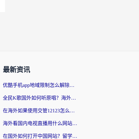
最新资讯
优酷手机app地域限制怎么解除？海外党亲测有效的追剧方案
全民K歌国外如何听原唱？海外党亲测有效的回国加速器选择指南
在海外如果使用交管12123怎么处理？留学生亲测有效的回国加速方案
海外看国内电视直播用什么网站比较好？一篇解决你所有追剧难题的实用指南
在国外如何打开中国网站？留学生与海外华人的无缝访问指南