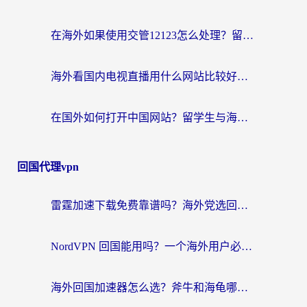
在海外如果使用交管12123怎么处理？留学生亲测有效的回国加速方案
海外看国内电视直播用什么网站比较好？一篇解决你所有追剧难题的实用指南
在国外如何打开中国网站？留学生与海外华人的无缝访问指南
回国代理vpn
雷霆加速下载免费靠谱吗？海外党选回国加速器的避坑指南（附热门工具对比）
NordVPN 回国能用吗？一个海外用户必须面对的真实困境
海外回国加速器怎么选？斧牛和海龟哪个好？一篇帮你避开坑的实用指南