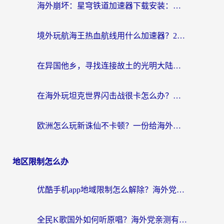
海外崩坏：星穹铁道加速器下载安装：一份给游子的终极网络指南
境外玩航海王热血航线用什么加速器？2026海外玩家实测最优方案（附欧洲问道堡垒前线加速技巧）
在异国他乡，寻找连接故土的光明大陆免费加速器
在海外玩坦克世界闪击战很卡怎么办？老玩家亲测有效的加速器选择指南
欧洲怎么玩新诛仙不卡顿？一份给海外游子的国服游戏畅玩指南
地区限制怎么办
优酷手机app地域限制怎么解除？海外党亲测有效的追剧方案
全民K歌国外如何听原唱？海外党亲测有效的回国加速器选择指南