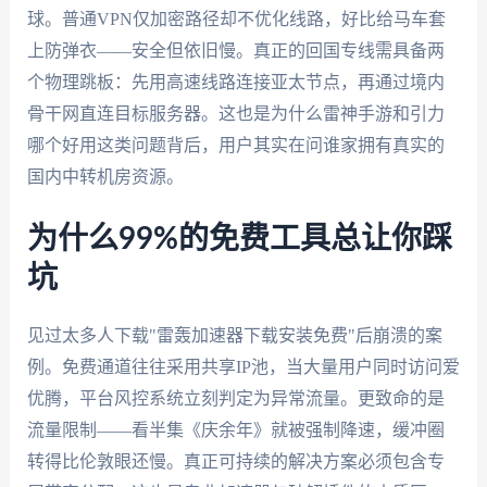
球。普通VPN仅加密路径却不优化线路，好比给马车套
上防弹衣——安全但依旧慢。真正的回国专线需具备两
个物理跳板：先用高速线路连接亚太节点，再通过境内
骨干网直连目标服务器。这也是为什么雷神手游和引力
哪个好用这类问题背后，用户其实在问谁家拥有真实的
国内中转机房资源。
为什么99%的免费工具总让你踩
坑
见过太多人下载"雷轰加速器下载安装免费"后崩溃的案
例。免费通道往往采用共享IP池，当大量用户同时访问爱
优腾，平台风控系统立刻判定为异常流量。更致命的是
流量限制——看半集《庆余年》就被强制降速，缓冲圈
转得比伦敦眼还慢。真正可持续的解决方案必须包含专