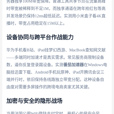
务器独享100M带宽保障。普通工具共享节点在流量高峰
时带宽被稀释到不足1M，而独享通道在跨年抢红包等高
并发场景仍保持12ms超低延迟。实测用小米盒子看4K直
播时，带宽占用稳定在15M以上。
设备协同与跨平台作战能力
华为手机看B站、iPad挂梦幻西游、MacBook查知网文献
——多端同时加速才是真实需求。常见服务商限制设备
数，逼你反复登录踢设备。实测
番茄加速器
在Windows电
脑挂迅雷下载、Android手机玩原神、iPad开腾讯会议三
端并行时，依旧保持各线路独立带宽分配。这种设备自
由度对需要多屏操作的跨境电商卖家尤其关键。
加密与安全的隐形战场
当用法国公用WiFi登陆支付宝时，最担心的是安全风