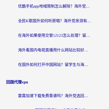
优酷手机app地域限制怎么解除？海外党亲测有效的追剧方案
全民K歌国外如何听原唱？海外党亲测有效的回国加速器选择指南
在海外如果使用交管12123怎么处理？留学生亲测有效的回国加速方案
海外看国内电视直播用什么网站比较好？一篇解决你所有追剧难题的实用指南
在国外如何打开中国网站？留学生与海外华人的无缝访问指南
回国代理vpn
雷霆加速下载免费靠谱吗？海外党选回国加速器的避坑指南（附热门工具对比）