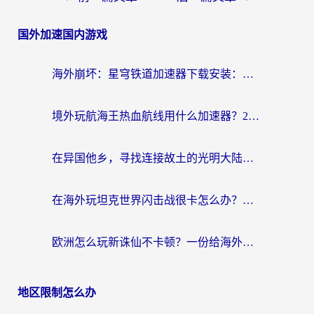
国外加速国内游戏
海外崩坏：星穹铁道加速器下载安装：一份给游子的终极网络指南
境外玩航海王热血航线用什么加速器？2026海外玩家实测最优方案（附欧洲问道堡垒前线加速技巧）
在异国他乡，寻找连接故土的光明大陆免费加速器
在海外玩坦克世界闪击战很卡怎么办？老玩家亲测有效的加速器选择指南
欧洲怎么玩新诛仙不卡顿？一份给海外游子的国服游戏畅玩指南
地区限制怎么办