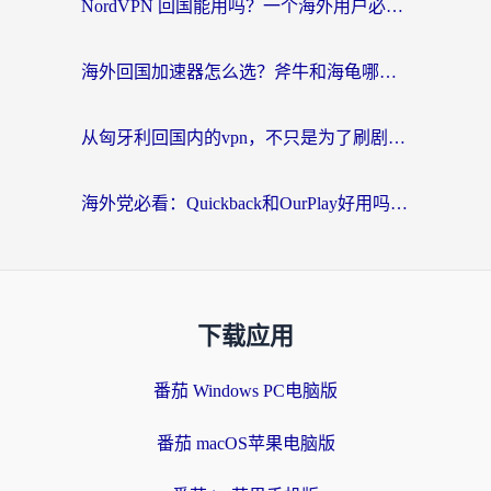
NordVPN 回国能用吗？一个海外用户必须面对的真实困境
海外回国加速器怎么选？斧牛和海龟哪个好？一篇帮你避开坑的实用指南
从匈牙利回国内的vpn，不只是为了刷剧那么简单
海外党必看：Quickback和OurPlay好用吗？3分钟选对回国加速器，无缝刷剧玩游戏
下载应用
番茄 Windows PC电脑版
番茄 macOS苹果电脑版