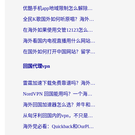
优酷手机app地域限制怎么解除？海外党亲测有效的追剧方案
全民K歌国外如何听原唱？海外党亲测有效的回国加速器选择指南
在海外如果使用交管12123怎么处理？留学生亲测有效的回国加速方案
海外看国内电视直播用什么网站比较好？一篇解决你所有追剧难题的实用指南
在国外如何打开中国网站？留学生与海外华人的无缝访问指南
回国代理vpn
雷霆加速下载免费靠谱吗？海外党选回国加速器的避坑指南（附热门工具对比）
NordVPN 回国能用吗？一个海外用户必须面对的真实困境
海外回国加速器怎么选？斧牛和海龟哪个好？一篇帮你避开坑的实用指南
从匈牙利回国内的vpn，不只是为了刷剧那么简单
海外党必看：Quickback和OurPlay好用吗？3分钟选对回国加速器，无缝刷剧玩游戏