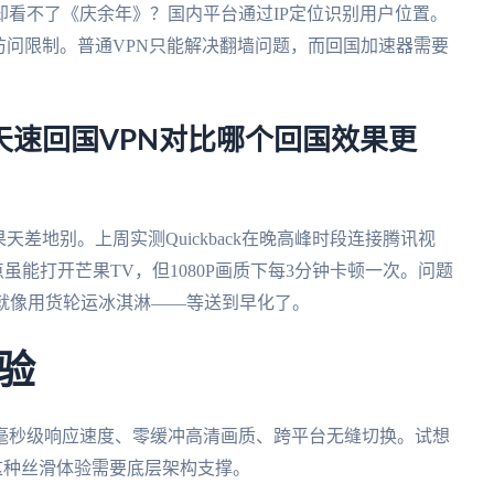
看不了《庆余年》？国内平台通过IP定位识别用户位置。
访问限制。普通VPN只能解决翻墙问题，而回国加速器需要
吗？和天速回国VPN对比哪个回国效果更
差地别。上周实测Quickback在晚高峰时段连接腾讯视
虽能打开芒果TV，但1080P画质下每3分钟卡顿一次。问题
就像用货轮运冰淇淋——等送到早化了。
验
毫秒级响应速度、零缓冲高清画质、跨平台无缝切换。试想
这种丝滑体验需要底层架构支撑。