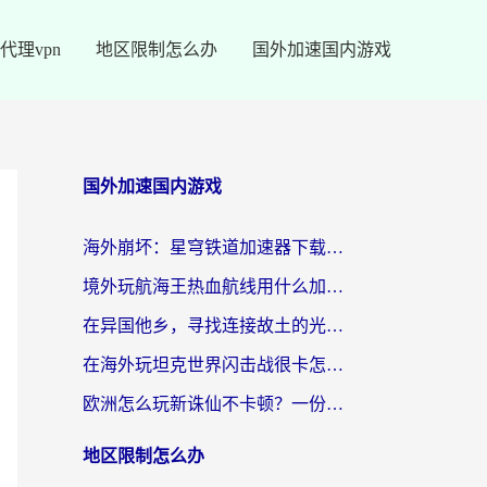
代理vpn
地区限制怎么办
国外加速国内游戏
国外加速国内游戏
海外崩坏：星穹铁道加速器下载安装：一份给游子的终极网络指南
境外玩航海王热血航线用什么加速器？2026海外玩家实测最优方案（附欧洲问道堡垒前线加速技巧）
在异国他乡，寻找连接故土的光明大陆免费加速器
在海外玩坦克世界闪击战很卡怎么办？老玩家亲测有效的加速器选择指南
欧洲怎么玩新诛仙不卡顿？一份给海外游子的国服游戏畅玩指南
地区限制怎么办