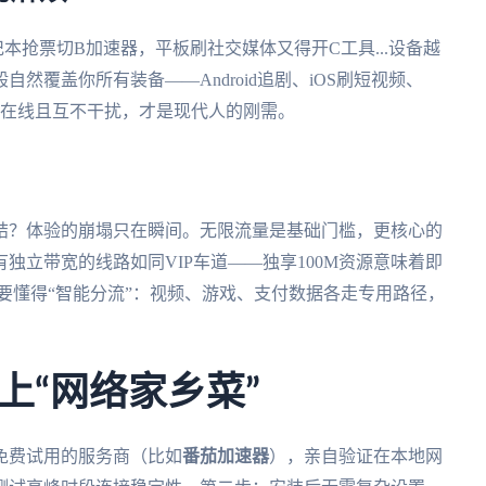
本抢票切B加速器，平板刷社交媒体又得开C工具...设备越
然覆盖你所有装备——Android追剧、iOS刷短视频、
多端同步在线且互不干扰，才是现代人的刚需。
结？体验的崩塌只在瞬间。无限流量是基础门槛，更核心的
独立带宽的线路如同VIP车道——独享100M资源意味着即
要懂得“智能分流”：视频、游戏、支付数据各走专用路径，
上“网络家乡菜”
免费试用的服务商（比如
番茄加速器
），亲自验证在本地网