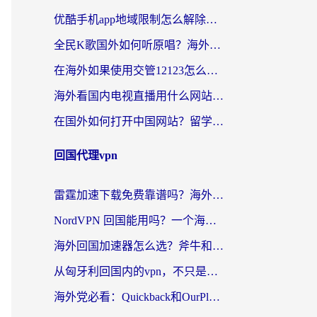
优酷手机app地域限制怎么解除？海外党亲测有效的追剧方案
全民K歌国外如何听原唱？海外党亲测有效的回国加速器选择指南
在海外如果使用交管12123怎么处理？留学生亲测有效的回国加速方案
海外看国内电视直播用什么网站比较好？一篇解决你所有追剧难题的实用指南
在国外如何打开中国网站？留学生与海外华人的无缝访问指南
回国代理vpn
雷霆加速下载免费靠谱吗？海外党选回国加速器的避坑指南（附热门工具对比）
NordVPN 回国能用吗？一个海外用户必须面对的真实困境
海外回国加速器怎么选？斧牛和海龟哪个好？一篇帮你避开坑的实用指南
从匈牙利回国内的vpn，不只是为了刷剧那么简单
海外党必看：Quickback和OurPlay好用吗？3分钟选对回国加速器，无缝刷剧玩游戏