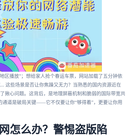
地区播放”；想给家人抢个春运车票，网站加载了五分钟依
迟... 这些场景是否让你焦躁又无力？当熟悉的国内资源近在
成了揪心问题。这背后，是地理屏蔽机制和脆弱的国际带宽共
通道是破局关键——它不仅要让你“够得着”，更要让你用
网怎么办？警惕盗版陷