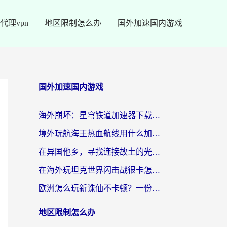
代理vpn
地区限制怎么办
国外加速国内游戏
国外加速国内游戏
海外崩坏：星穹铁道加速器下载安装：一份给游子的终极网络指南
境外玩航海王热血航线用什么加速器？2026海外玩家实测最优方案（附欧洲问道堡垒前线加速技巧）
在异国他乡，寻找连接故土的光明大陆免费加速器
在海外玩坦克世界闪击战很卡怎么办？老玩家亲测有效的加速器选择指南
欧洲怎么玩新诛仙不卡顿？一份给海外游子的国服游戏畅玩指南
地区限制怎么办