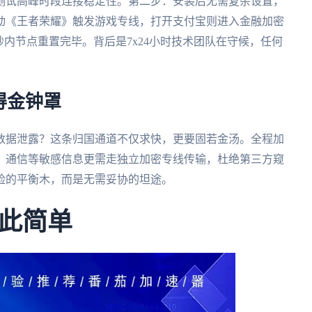
测试高峰时段连接稳定性。第二步：安装后无需复杂设置，
动《王者荣耀》触发游戏专线，打开支付宝则进入金融加密
秒内节点重置完毕。背后是7x24小时技术团队在守候，任何
得金钟罩
数据泄露？这条归国通道不仅求快，更要固若金汤。全程加
、通信等敏感信息更需走独立加密专线传输，杜绝第三方窥
险的平衡木，而是无需妥协的坦途。
此简单