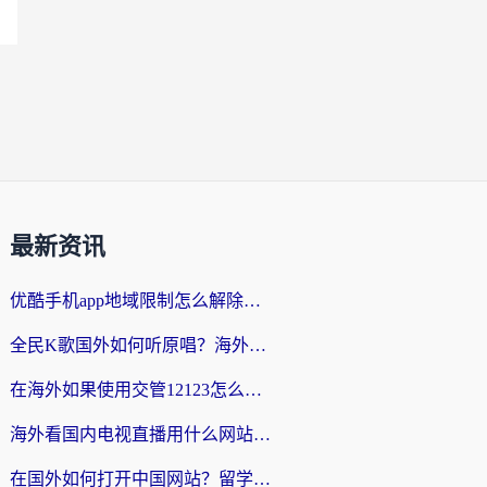
最新资讯
优酷手机app地域限制怎么解除？海外党亲测有效的追剧方案
全民K歌国外如何听原唱？海外党亲测有效的回国加速器选择指南
在海外如果使用交管12123怎么处理？留学生亲测有效的回国加速方案
海外看国内电视直播用什么网站比较好？一篇解决你所有追剧难题的实用指南
在国外如何打开中国网站？留学生与海外华人的无缝访问指南