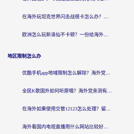
在海外玩坦克世界闪击战很卡怎么办？老玩家亲测有效的加速器选择指南
欧洲怎么玩新诛仙不卡顿？一份给海外游子的国服游戏畅玩指南
地区限制怎么办
优酷手机app地域限制怎么解除？海外党亲测有效的追剧方案
全民K歌国外如何听原唱？海外党亲测有效的回国加速器选择指南
在海外如果使用交管12123怎么处理？留学生亲测有效的回国加速方案
海外看国内电视直播用什么网站比较好？一篇解决你所有追剧难题的实用指南