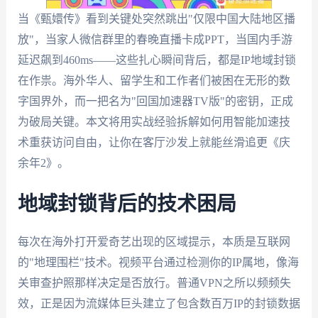
当《甄嬛传》看到关键处突然跳出"仅限中国大陆地区播
放"，当家人微信群里的春晚直播卡成PPT，当国内手游
延迟飙到460ms——这些扎心瞬间背后，都是IP地域封锁
在作祟。海外华人、留学生和工作者们被困在无形的数
字国界外，而一把名为"回国加速器TV版"的密钥，正成
为破局关键。本文将用实战经验拆解如何用智能加速技
术重获访问自由，让你在客厅沙发上就能丝滑追更《庆
余年2》。
地域封锁背后的技术困局
每次在海外打开爱奇艺出现的区域提示，本质是互联网
的"地理围栏"技术。视频平台通过检测你的IP属地，像海
关审查护照那样决定是否放行。普通VPN之所以频频失
效，正是因为流媒体巨头建立了包含数百万IP的封锁数据