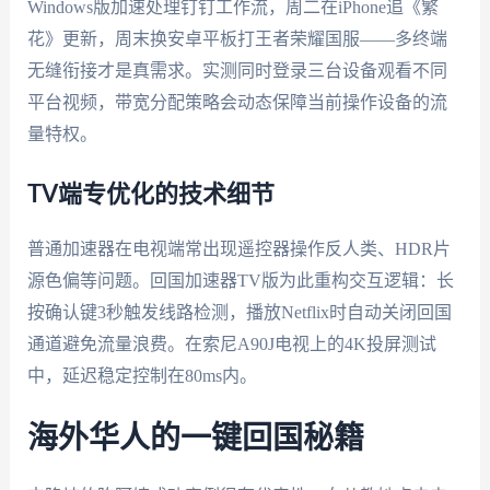
Windows版加速处理钉钉工作流，周二在iPhone追《繁
花》更新，周末换安卓平板打王者荣耀国服——多终端
无缝衔接才是真需求。实测同时登录三台设备观看不同
平台视频，带宽分配策略会动态保障当前操作设备的流
量特权。
TV端专优化的技术细节
普通加速器在电视端常出现遥控器操作反人类、HDR片
源色偏等问题。回国加速器TV版为此重构交互逻辑：长
按确认键3秒触发线路检测，播放Netflix时自动关闭回国
通道避免流量浪费。在索尼A90J电视上的4K投屏测试
中，延迟稳定控制在80ms内。
海外华人的一键回国秘籍