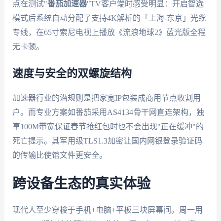
点在测试"
番茄加速器
"TV客户端时感受明显：开启智选
模式后系统自动分配了支持4K解析的「上海-东京」光缆
专线，在65寸索尼电视上播放《流浪地球2》蓝光版全程
无卡顿。
速度与安全的双螺旋结构
加速器行业的潜规则是把家宽IP包装成商用节点收割用
户。而专业方案如番茄采用AS4134骨干网直连架构，独
享100M带宽保证春节抢红包时也不会出现"正在缓冲"的
死亡提示。其军用级TLS1.3加密让国内网银登录验证码
的传输比使馆文件更安全。
跨设备生态的真实体验
现代人至少穿梭于手机+电脑+平板三块屏幕间。周一用