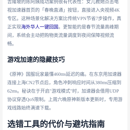
吉隆坡的陈阿姨成功案例很有代表性：女儿教她点击电
视加速器首页的「春晚直通」按钮，直接进入央视频4K
专区。这种场景化解决方案比传统VPN节省7步操作，真
正实现
海外华人一键回国
。更智能的是春节流量高峰期
间，系统会主动把购物类流量调度到夜间保障视频流
畅。
游戏加速的隐藏技巧
《原神》国服玩家最懂460ms延迟的痛。在东京用加速器
连接上海CN2节点后，角色冲刺响应时间从380ms压缩到
62ms。秘诀在于开启"游戏模式"时，加速器会借用UDP
协议穿透QoS限制。上周六晚原神新版本更新时，专用游
戏线路始终满速下载。
选错工具的代价与避坑指南