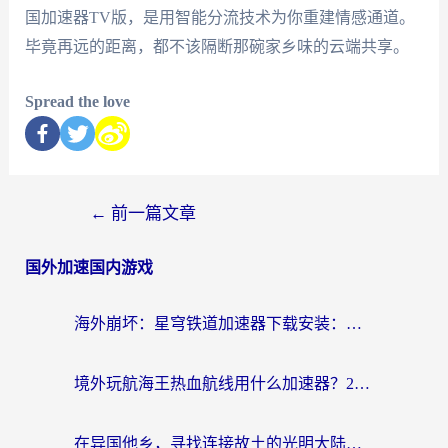
国加速器TV版，是用智能分流技术为你重建情感通道。
毕竟再远的距离，都不该隔断那碗家乡味的云端共享。
Spread the love
←
前一篇文章
国外加速国内游戏
海外崩坏：星穹铁道加速器下载安装：一份给游子的终极网络指南
境外玩航海王热血航线用什么加速器？2026海外玩家实测最优方案（附欧洲问道堡垒前线加速技巧）
在异国他乡，寻找连接故土的光明大陆免费加速器