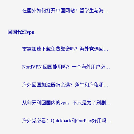
在国外如何打开中国网站？留学生与海外华人的无缝访问指南
回国代理vpn
雷霆加速下载免费靠谱吗？海外党选回国加速器的避坑指南（附热门工具对比）
NordVPN 回国能用吗？一个海外用户必须面对的真实困境
海外回国加速器怎么选？斧牛和海龟哪个好？一篇帮你避开坑的实用指南
从匈牙利回国内的vpn，不只是为了刷剧那么简单
海外党必看：Quickback和OurPlay好用吗？3分钟选对回国加速器，无缝刷剧玩游戏