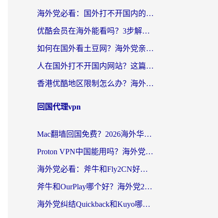
海外党必看：国外打不开国内的app怎么办？3步解决你的乡愁
优酷会员在海外能看吗？3步解决海外追剧难题，附实测好用加速器推荐
如何在国外看土豆网？海外党亲测有效的追剧加速器选择指南
人在国外打不开国内网站？这篇攻略帮你无缝解锁国内资源（附交管12123使用技巧）
香港优酷地区限制怎么办？海外党亲测有效的追剧解决方案
回国代理vpn
Mac翻墙回国免费？2026海外华人亲测：从CCTV5直播到国内APP，这样选加速器才靠谱
Proton VPN中国能用吗？海外党选回国加速器的避坑指南（附番茄加速器实测）
海外党必看：斧牛和Fly2CN好用吗？3招教你选对回国加速器（附免费试用攻略）
斧牛和OurPlay哪个好？海外党2026亲测：选对加速器，国内资源秒加载
海外党纠结Quickback和Kuyo哪个好？选对回国加速器才能无缝刷国内资源