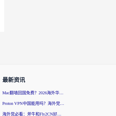
最新资讯
Mac翻墙回国免费？2026海外华人亲测：从CCTV5直播到国内APP，这样选加速器才靠谱
Proton VPN中国能用吗？海外党选回国加速器的避坑指南（附番茄加速器实测）
海外党必看：斧牛和Fly2CN好用吗？3招教你选对回国加速器（附免费试用攻略）