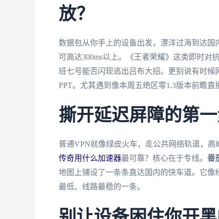
放？
数据包从你手上的设备出发，漂洋过海到达国内
可高达300ms以上。《王者荣耀》这类即时对
班七号能否闪现逃出吕布大招。更别说有时候
PPT。尤其遇到像本周五绝区零1.3版本前
撕开延迟屏障的第一
普通VPN就像绿皮火车，走公共网络轨道，高
传奇用什么加速器
最可靠？核心在于专线。
番
地图上铺设了一条条直达国内的快车道。它像
最低、线路最稳的一条。
别让设备困住你开黑