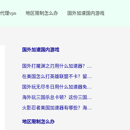
代理vpn
地区限制怎么办
国外加速国内游戏
国外加速国内游戏
国外打魔渊之刃用什么加速器？2026海外玩家国服游戏加速全攻略（附闪耀暖暖&复苏的魔女避坑指南）
在美国怎么打英雄联盟不卡？留学生亲测的国服游戏加速全攻略
国外玩无尽冬日用什么加速器免费？海外党国服游戏加速避坑指南
海外玩三国杀总卡顿？这份三国杀游戏加速器指南帮你告别延迟烦恼
火影忍者美国加速器有哪些？海外党亲测的国服游戏加速全攻略（含菲律宾玩三国之刃守望黎明技巧）
地区限制怎么办