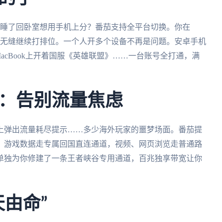
手游？室友睡了回卧室想用手机上分？番茄支持全平台切换。你在
iPad无缝继续打排位。一个人开多个设备不再是问题。安卓手机
MacBook上开着国服《英雄联盟》……一台账号全打通，满
：告别流量焦虑
上弹出流量耗尽提示……多少海外玩家的噩梦场面。番茄提
：游戏数据走专属回国直连通道，视频、网页浏览走普通路
单独为你修建了一条王者峡谷专用通道，百兆独享带宽让你
由命”