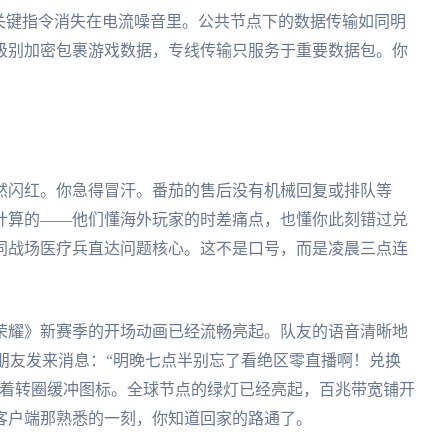
关键指令消失在电流噪音里。公共节点下的数据传输如同明
级别加密包裹游戏数据，专线传输只服务于重要数据包。你
然闪红。你急得冒汗。番茄的售后没有机械回复或排队等
计算的——他们懂海外玩家的时差痛点，也懂你此刻错过兑
同战场医疗兵直达问题核心。这不是口号，而是凌晨三点连
荣耀》新赛季的开场动画已经流畅亮起。队友的语音清晰地
内朋友发来消息：“明晚七点半别忘了看绝区零直播啊！兑换
盯着转圈缓冲图标。全球节点的绿灯已经亮起，百兆带宽铺开
客户端那熟悉的一刻，你知道回家的路通了。