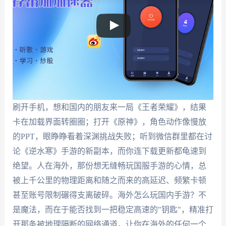
刷开手机，想和国内的朋友来一局《王者荣耀》，结果
卡在加载界面转圈圈；打开《原神》，角色动作像慢放
的PPT，眼睁睁看着深渊挑战失败；听到微信群里都在讨
论《逆水寒》手游的新副本，而你连下载更新都龟速到
绝望。人在海外，那份想无缝畅玩国服手游的心情，总
被上千公里的物理距离和随之而来的高延迟、频繁卡顿
甚至账号限制碾得支离破碎。海外怎么玩国内手游？不
是魔法，而在于能否找到一把稳定高速的"钥匙"，精准打
开那条被地理隔断的网络通道，让你在海外的任何一个