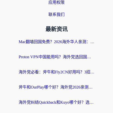
应用权限
联系我们
最新资讯
Mac翻墙回国免费？2026海外华人亲测：从CCTV5直播到国内APP，这样选加速器才靠谱
Proton VPN中国能用吗？海外党选回国加速器的避坑指南（附番茄加速器实测）
海外党必看：斧牛和Fly2CN好用吗？3招教你选对回国加速器（附免费试用攻略）
斧牛和OurPlay哪个好？海外党2026亲测：选对加速器，国内资源秒加载
海外党纠结Quickback和Kuyo哪个好？选对回国加速器才能无缝刷国内资源