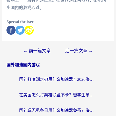
技场里，一直有你的位置。在世界的任何地方，都能同
步国内的游戏心跳。
Spread the love
←
前一篇文章
后一篇文章
→
国外加速国内游戏
国外打魔渊之刃用什么加速器？2026海外玩家国服游戏加速全攻略（附闪耀暖暖&复苏的魔女避坑指南）
在美国怎么打英雄联盟不卡？留学生亲测的国服游戏加速全攻略
国外玩无尽冬日用什么加速器免费？海外党国服游戏加速避坑指南