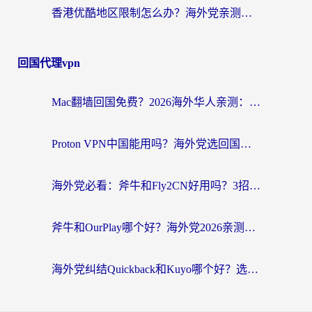
香港优酷地区限制怎么办？海外党亲测有效的追剧解决方案
回国代理vpn
Mac翻墙回国免费？2026海外华人亲测：从CCTV5直播到国内APP，这样选加速器才靠谱
Proton VPN中国能用吗？海外党选回国加速器的避坑指南（附番茄加速器实测）
海外党必看：斧牛和Fly2CN好用吗？3招教你选对回国加速器（附免费试用攻略）
斧牛和OurPlay哪个好？海外党2026亲测：选对加速器，国内资源秒加载
海外党纠结Quickback和Kuyo哪个好？选对回国加速器才能无缝刷国内资源