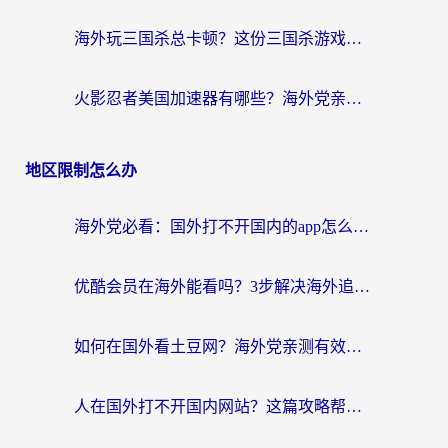
海外玩三国杀总卡顿？这份三国杀游戏加速器指南帮你告别延迟烦恼
火影忍者美国加速器有哪些？海外党亲测的国服游戏加速全攻略（含菲律宾玩三国之刃守望黎明技巧）
地区限制怎么办
海外党必看：国外打不开国内的app怎么办？3步解决你的乡愁
优酷会员在海外能看吗？3步解决海外追剧难题，附实测好用加速器推荐
如何在国外看土豆网？海外党亲测有效的追剧加速器选择指南
人在国外打不开国内网站？这篇攻略帮你无缝解锁国内资源（附交管12123使用技巧）