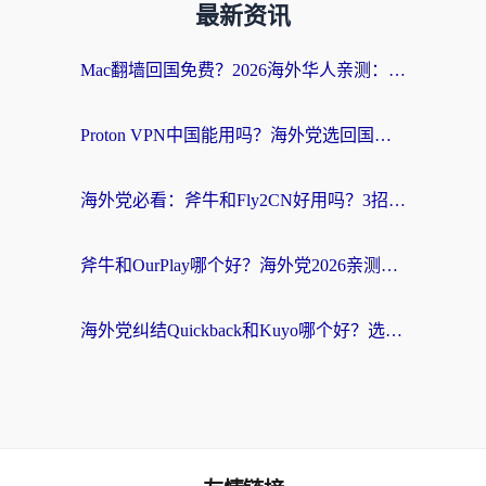
最新资讯
Mac翻墙回国免费？2026海外华人亲测：从CCTV5直播到国内APP，这样选加速器才靠谱
Proton VPN中国能用吗？海外党选回国加速器的避坑指南（附番茄加速器实测）
海外党必看：斧牛和Fly2CN好用吗？3招教你选对回国加速器（附免费试用攻略）
斧牛和OurPlay哪个好？海外党2026亲测：选对加速器，国内资源秒加载
海外党纠结Quickback和Kuyo哪个好？选对回国加速器才能无缝刷国内资源