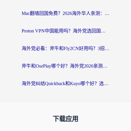
Mac翻墙回国免费？2026海外华人亲测：从CCTV5直播到国内APP，这样选加速器才靠谱
Proton VPN中国能用吗？海外党选回国加速器的避坑指南（附番茄加速器实测）
海外党必看：斧牛和Fly2CN好用吗？3招教你选对回国加速器（附免费试用攻略）
斧牛和OurPlay哪个好？海外党2026亲测：选对加速器，国内资源秒加载
海外党纠结Quickback和Kuyo哪个好？选对回国加速器才能无缝刷国内资源
下载应用