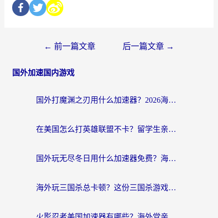
←
前一篇文章
后一篇文章
→
国外加速国内游戏
国外打魔渊之刃用什么加速器？2026海外玩家国服游戏加速全攻略（附闪耀暖暖&复苏的魔女避坑指南）
在美国怎么打英雄联盟不卡？留学生亲测的国服游戏加速全攻略
国外玩无尽冬日用什么加速器免费？海外党国服游戏加速避坑指南
海外玩三国杀总卡顿？这份三国杀游戏加速器指南帮你告别延迟烦恼
火影忍者美国加速器有哪些？海外党亲测的国服游戏加速全攻略（含菲律宾玩三国之刃守望黎明技巧）