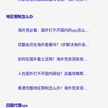
地区限制怎么办
海外党必看：国外打不开国内的app怎么办？3步解决你的乡愁
优酷会员在海外能看吗？3步解决海外追剧难题，附实测好用加速器推荐
如何在国外看土豆网？海外党亲测有效的追剧加速器选择指南
人在国外打不开国内网站？这篇攻略帮你无缝解锁国内资源（附交管12123使用技巧）
香港优酷地区限制怎么办？海外党亲测有效的追剧解决方案
回国代理vpn