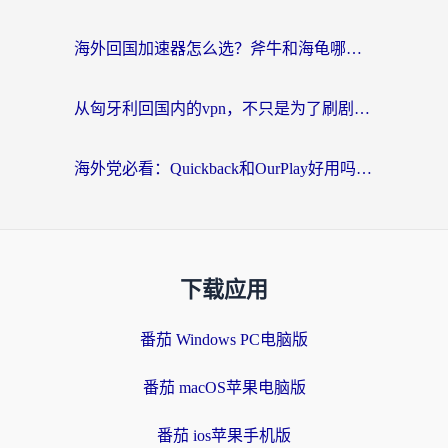
海外回国加速器怎么选？斧牛和海龟哪个好？一篇帮你避开坑的实用指南
从匈牙利回国内的vpn，不只是为了刷剧那么简单
海外党必看：Quickback和OurPlay好用吗？3分钟选对回国加速器，无缝刷剧玩游戏
下载应用
番茄 Windows PC电脑版
番茄 macOS苹果电脑版
番茄 ios苹果手机版