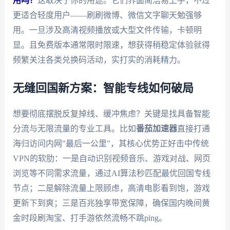
用吗？
这取决于你的用途。它们界面简洁易上手，不过
更适合轻度用户——刷刷微博、微信文字聊天勉强够
用。一旦涉及高清视频播放或大型文件传输，卡顿明
显。且免费版本通常限时限速，想获得稍稳定体验就得
频繁关注各类兑换码活动，实打实的消耗精力。
无缝回国新方案：智能专线如何破局
想要彻底摆脱反复掉线、缓冲焦虑？关键是找具备智能
分流与无限流量的专业工具。比如
番茄加速器
直接打通
海归访问内网"最后一公里"，其核心优势正好击中传统
VPN的软肋：一是自动识别视频音乐、游戏对战、网页
浏览等不同需求流量，通过AI算法秒匹配最优回国专线
节点；二是解除流量上限顾虑，高清电影看到饱，游戏
更新下到爽；三是百兆独享带宽保障，确保国内晚间黄
金时段刷淘宝、打手游依然流畅不跳ping。