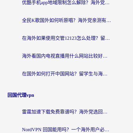
优酷手机app地域限制怎么解除？海外党亲测有效的追剧方案
全民K歌国外如何听原唱？海外党亲测有效的回国加速器选择指南
在海外如果使用交管12123怎么处理？留学生亲测有效的回国加速方案
海外看国内电视直播用什么网站比较好？一篇解决你所有追剧难题的实用指南
在国外如何打开中国网站？留学生与海外华人的无缝访问指南
回国代理vpn
雷霆加速下载免费靠谱吗？海外党选回国加速器的避坑指南（附热门工具对比）
NordVPN 回国能用吗？一个海外用户必须面对的真实困境