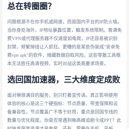
总在转圈圈？
问题根源不在你手机或网速，而是国内平台的IP防火墙。
当你身处海外，IP地址暴露位置，触发系统限制。普通免
费VPN或代理服务器不仅速度如龟爬，IP还容易被识别
封禁，频繁掉线让人抓狂。更糟的是某些伪装成"安卓免
费vpn apk"的软件，暗藏数据窃取风险。这些零散工具根
本无法胜任高清视频、实时对战这类高要求场景。
选回国加速器，三大维度定成败
面对琳琅满目的服务，别只盯着宣传语。真正影响使用
体验的核心是这三个硬指标：节点质量、带宽保障和设
备兼容性。节点覆盖广不等于好用，重点是回国专线的
数量与优化程度。你是否常遇到晚高峰追剧卡成PPT？此
时独享带宽资源才是救星。还有，需要在手机、平板、