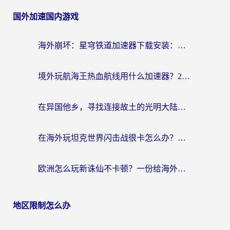
国外加速国内游戏
海外崩坏：星穹铁道加速器下载安装：一份给游子的终极网络指南
境外玩航海王热血航线用什么加速器？2026海外玩家实测最优方案（附欧洲问道堡垒前线加速技巧）
在异国他乡，寻找连接故土的光明大陆免费加速器
在海外玩坦克世界闪击战很卡怎么办？老玩家亲测有效的加速器选择指南
欧洲怎么玩新诛仙不卡顿？一份给海外游子的国服游戏畅玩指南
地区限制怎么办