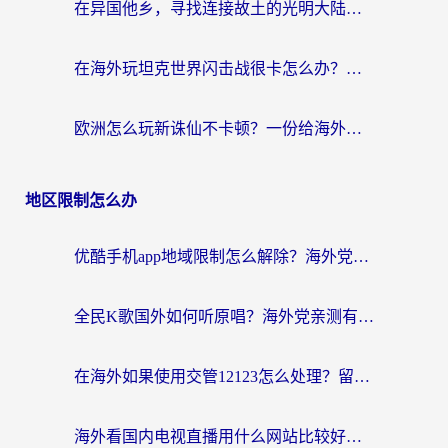
在异国他乡，寻找连接故土的光明大陆免费加速器
在海外玩坦克世界闪击战很卡怎么办？老玩家亲测有效的加速器选择指南
欧洲怎么玩新诛仙不卡顿？一份给海外游子的国服游戏畅玩指南
地区限制怎么办
优酷手机app地域限制怎么解除？海外党亲测有效的追剧方案
全民K歌国外如何听原唱？海外党亲测有效的回国加速器选择指南
在海外如果使用交管12123怎么处理？留学生亲测有效的回国加速方案
海外看国内电视直播用什么网站比较好？一篇解决你所有追剧难题的实用指南