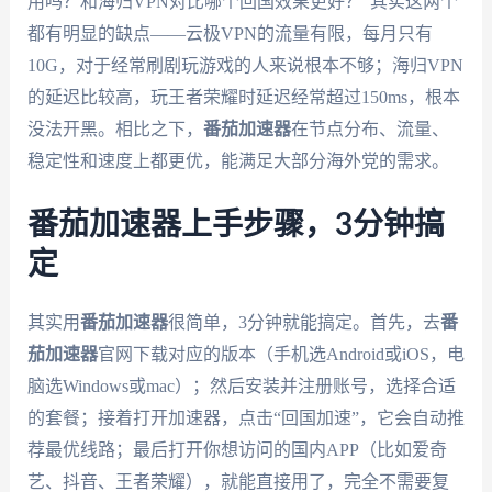
用吗？和海归VPN对比哪个回国效果更好？”其实这两个
都有明显的缺点——云极VPN的流量有限，每月只有
10G，对于经常刷剧玩游戏的人来说根本不够；海归VPN
的延迟比较高，玩王者荣耀时延迟经常超过150ms，根本
没法开黑。相比之下，
番茄加速器
在节点分布、流量、
稳定性和速度上都更优，能满足大部分海外党的需求。
番茄加速器上手步骤，3分钟搞
定
其实用
番茄加速器
很简单，3分钟就能搞定。首先，去
番
茄加速器
官网下载对应的版本（手机选Android或iOS，电
脑选Windows或mac）；然后安装并注册账号，选择合适
的套餐；接着打开加速器，点击“回国加速”，它会自动推
荐最优线路；最后打开你想访问的国内APP（比如爱奇
艺、抖音、王者荣耀），就能直接用了，完全不需要复