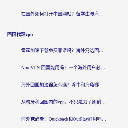
在国外如何打开中国网站？留学生与海外华人的无缝访问指南
回国代理vpn
雷霆加速下载免费靠谱吗？海外党选回国加速器的避坑指南（附热门工具对比）
NordVPN 回国能用吗？一个海外用户必须面对的真实困境
海外回国加速器怎么选？斧牛和海龟哪个好？一篇帮你避开坑的实用指南
从匈牙利回国内的vpn，不只是为了刷剧那么简单
海外党必看：Quickback和OurPlay好用吗？3分钟选对回国加速器，无缝刷剧玩游戏