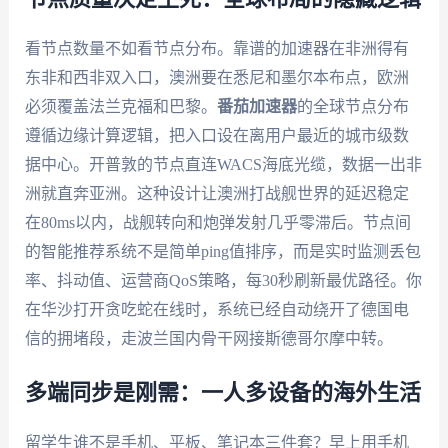
看节点数量不如看节点分布。靠谱的加速器在非洲得有
东非和西非双入口，澳洲要在悉尼和墨尔本布点，欧洲
必须覆盖法兰克福和巴黎。
番茄加速器
的全球节点分布
遵循边缘计算逻辑，把入口设在离用户最近的城市级数
据中心。开普敦的节点直连WACS海底光缆，数据一出非
洲就直奔亚洲。这种设计让澳洲打战舰世界的延迟稳定
在80ms以内，战舰转向和炮弹发射几乎零滞后。节点间
的智能推荐系统不是简单ping值排序，而是实时监测丢包
率、抖动值、运营商QoS策略，每30秒刷新最优路径。你
在华沙打开贪吃蛇在线时，系统已经自动绕开了德国电
信的拥堵段，走波兰国内骨干网接斯德哥尔摩中转。
多端同步是刚需：一人多设备的海外生活
留学生谁不是手机、平板、笔记本三件套？早上用手机