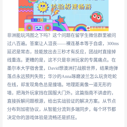
非洲能玩鸿图之下吗？这个问题在留学生微信群里被问
过八百遍。答案让人沮丧——裸连基本等于自虐，300ms
延迟是常态，技能放出去三秒才有反应，团战时直接掉
线重连。更糟的是，这不只是非洲玩家的专属痛点。在
墨尔本大学宿舍里，David想澳洲打战舰世界，结果炮弹
落点永远预判失败；华沙的Anna琢磨波兰怎么玩贪吃蛇
在线，却发现角色总是撞墙。地理距离像一道无形的
墙，把海外玩家挡在国服大门外。这篇指南不讲虚的，
直接拆解问题根源，给出实战验证的解决方案。从节点
分布到加密协议，从智能分流到多端同步，每个环节都
决定你的游戏体验是流畅还是抓狂。