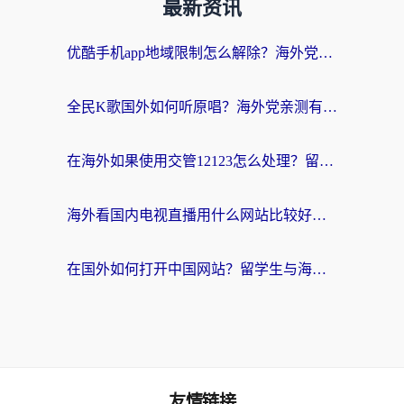
最新资讯
优酷手机app地域限制怎么解除？海外党亲测有效的追剧方案
全民K歌国外如何听原唱？海外党亲测有效的回国加速器选择指南
在海外如果使用交管12123怎么处理？留学生亲测有效的回国加速方案
海外看国内电视直播用什么网站比较好？一篇解决你所有追剧难题的实用指南
在国外如何打开中国网站？留学生与海外华人的无缝访问指南
友情链接