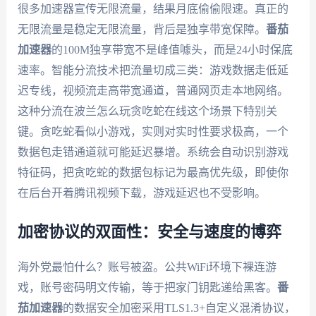
很多加速器宣传无限流量，结果月底偷偷限速。真正的
无限流量是稳定无限流量，背后是独享带宽保障。
番茄
加速器
的100M独享带宽不是峰值噱头，而是24小时保底
速率。智能分流技术把流量切成三类：游戏数据走低延
迟专线，视频流走高带宽通道，普通网页走本地网络。
这种分流在波兰怎么玩贪吃蛇在线这个场景下特别关
键。贪吃蛇看似小游戏，实则对实时性要求极高，一个
数据包走错通道就可能延迟暴增。系统会自动识别游戏
特征码，把贪吃蛇的数据包标记为最高优先级，即使你
在后台开着腾讯视频下载，游戏延迟也不受影响。
加密协议的双面性：安全与速度的博弈
海外党最怕什么？账号被盗。公共WiFi环境下裸连游
戏，账号密码明文传输，等于把家门钥匙递给黑客。
番
茄加速器
的数据安全加密采用TLS1.3+自定义混淆协议，