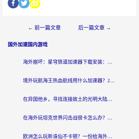
←
前一篇文章
后一篇文章
→
国外加速国内游戏
海外崩坏：星穹铁道加速器下载安装：一份给游子的终极网络指南
境外玩航海王热血航线用什么加速器？2026海外玩家实测最优方案（附欧洲问道堡垒前线加速技巧）
在异国他乡，寻找连接故土的光明大陆免费加速器
在海外玩坦克世界闪击战很卡怎么办？老玩家亲测有效的加速器选择指南
欧洲怎么玩新诛仙不卡顿？一份给海外游子的国服游戏畅玩指南