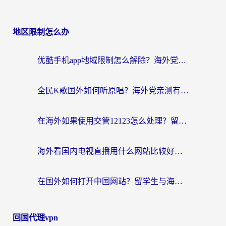
地区限制怎么办
优酷手机app地域限制怎么解除？海外党亲测有效的追剧方案
全民K歌国外如何听原唱？海外党亲测有效的回国加速器选择指南
在海外如果使用交管12123怎么处理？留学生亲测有效的回国加速方案
海外看国内电视直播用什么网站比较好？一篇解决你所有追剧难题的实用指南
在国外如何打开中国网站？留学生与海外华人的无缝访问指南
回国代理vpn