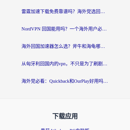
雷霆加速下载免费靠谱吗？海外党选回国加速器的避坑指南（附热门工具对比）
NordVPN 回国能用吗？一个海外用户必须面对的真实困境
海外回国加速器怎么选？斧牛和海龟哪个好？一篇帮你避开坑的实用指南
从匈牙利回国内的vpn，不只是为了刷剧那么简单
海外党必看：Quickback和OurPlay好用吗？3分钟选对回国加速器，无缝刷剧玩游戏
下载应用