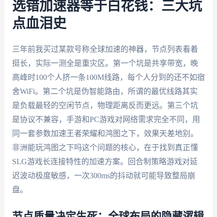
选错加速器等于白花钱：三大坑
点血泪史
三年前我买过某款号称全球加速的神器，节点列表看着
挺长，实际一测全是重灾区。第一个坑是共享带宽，晚
高峰时100个人挤一条100M线路，每个人分到的还不如宿
舍WiFi。第二个坑是伪智能路由，所谓的最优线路其实
是负载最轻的空闲节点，物理距离反而更远。第三个坑
是协议不兼容，手游和PC游戏对网络需求完全不同，用
同一套参数加速王者荣耀和鸿图之下，效果天差地别。
非洲能玩鸿图之下吗这个问题的核心，在于找到真正懂
SLG游戏长连接特性的加速方案。回合制策略游戏对延
迟波动极度敏感，一次300ms的抖动就可能导致整局崩
盘。
节点质量决定生死：全球布局的隐藏逻辑