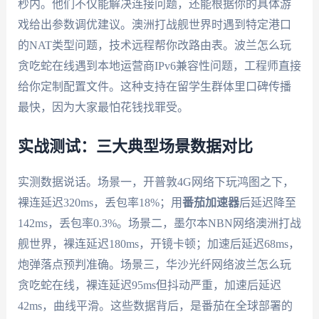
秒内。他们不仅能解决连接问题，还能根据你的具体游
戏给出参数调优建议。澳洲打战舰世界时遇到特定港口
的NAT类型问题，技术远程帮你改路由表。波兰怎么玩
贪吃蛇在线遇到本地运营商IPv6兼容性问题，工程师直接
给你定制配置文件。这种支持在留学生群体里口碑传播
最快，因为大家最怕花钱找罪受。
实战测试：三大典型场景数据对比
实测数据说话。场景一，开普敦4G网络下玩鸿图之下，
裸连延迟320ms，丢包率18%；用
番茄加速器
后延迟降至
142ms，丢包率0.3%。场景二，墨尔本NBN网络澳洲打战
舰世界，裸连延迟180ms，开镜卡顿；加速后延迟68ms，
炮弹落点预判准确。场景三，华沙光纤网络波兰怎么玩
贪吃蛇在线，裸连延迟95ms但抖动严重，加速后延迟
42ms，曲线平滑。这些数据背后，是番茄在全球部署的