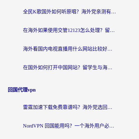
全民K歌国外如何听原唱？海外党亲测有效的回国加速器选择指南
在海外如果使用交管12123怎么处理？留学生亲测有效的回国加速方案
海外看国内电视直播用什么网站比较好？一篇解决你所有追剧难题的实用指南
在国外如何打开中国网站？留学生与海外华人的无缝访问指南
回国代理vpn
雷霆加速下载免费靠谱吗？海外党选回国加速器的避坑指南（附热门工具对比）
NordVPN 回国能用吗？一个海外用户必须面对的真实困境