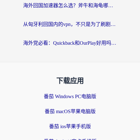
海外回国加速器怎么选？斧牛和海龟哪个好？一篇帮你避开坑的实用指南
从匈牙利回国内的vpn，不只是为了刷剧那么简单
海外党必看：Quickback和OurPlay好用吗？3分钟选对回国加速器，无缝刷剧玩游戏
下载应用
番茄 Windows PC电脑版
番茄 macOS苹果电脑版
番茄 ios苹果手机版