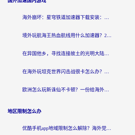
国外加速国内游戏
海外崩坏：星穹铁道加速器下载安装：一份给游子的终极网络指南
境外玩航海王热血航线用什么加速器？2026海外玩家实测最优方案（附欧洲问道堡垒前线加速技巧）
在异国他乡，寻找连接故土的光明大陆免费加速器
在海外玩坦克世界闪击战很卡怎么办？老玩家亲测有效的加速器选择指南
欧洲怎么玩新诛仙不卡顿？一份给海外游子的国服游戏畅玩指南
地区限制怎么办
优酷手机app地域限制怎么解除？海外党亲测有效的追剧方案