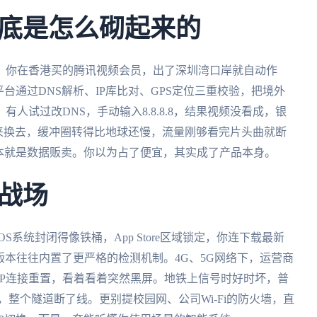
底是怎么砌起来的
。你在香港买的腾讯视频会员，出了深圳湾口岸就自动作
台通过DNS解析、IP库比对、GPS定位三重校验，把境外
人试过改DNS，手动输入8.8.8.8，结果视频没看成，银
换来换去，缓冲圈转得比地球还慢，流量刚够看完片头曲就断
本就是数据贩卖。你以为占了便宜，其实成了产品本身。
战场
系统封闭得像铁桶，App Store区域锁定，你连下载最新
ay的版本往往内置了更严格的检测机制。4G、5G网络下，运营商
时TCP连接重置，看着看着突然黑屏。地铁上信号时好时坏，普
来，整个隧道断了线。更别提校园网、公司Wi-Fi的防火墙，直