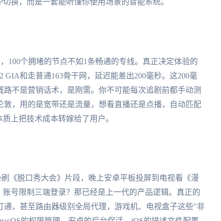
P切换，而是一套能听懂你使用场景的智能系统。
，100个拥堵的节点不如1条畅通的专线。真正决定体验的
GIA和走普通163骨干网，延迟能差出200毫秒。这200毫
线路不是营销话术，是刚需。你不可能每次追剧前都手动测
伦敦，用的是宽带还是流量，想看直播还是点播，自动匹配
本质上把技术成本转嫁给了用户。
hone刷《脱口秀大会》片段，晚上安卓平板投屏到电视看《漫
。账号限制三端登录？那已经是上一代的产品逻辑。真正的
打通，甚至路由器级别全局代理，游戏机、电视盒子这些"非
，macOS的权限管理，安卓的后台保活，iOS的描述文件配置