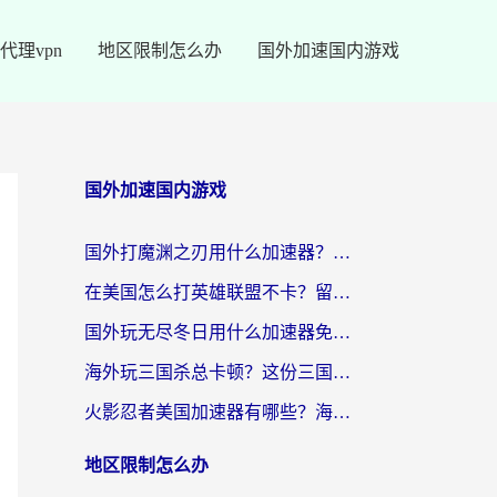
代理vpn
地区限制怎么办
国外加速国内游戏
国外加速国内游戏
国外打魔渊之刃用什么加速器？2026海外玩家国服游戏加速全攻略（附闪耀暖暖&复苏的魔女避坑指南）
在美国怎么打英雄联盟不卡？留学生亲测的国服游戏加速全攻略
国外玩无尽冬日用什么加速器免费？海外党国服游戏加速避坑指南
海外玩三国杀总卡顿？这份三国杀游戏加速器指南帮你告别延迟烦恼
火影忍者美国加速器有哪些？海外党亲测的国服游戏加速全攻略（含菲律宾玩三国之刃守望黎明技巧）
地区限制怎么办