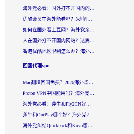
海外党必看：国外打不开国内的app怎么办？3步解决你的乡愁
优酷会员在海外能看吗？3步解决海外追剧难题，附实测好用加速器推荐
如何在国外看土豆网？海外党亲测有效的追剧加速器选择指南
人在国外打不开国内网站？这篇攻略帮你无缝解锁国内资源（附交管12123使用技巧）
香港优酷地区限制怎么办？海外党亲测有效的追剧解决方案
回国代理vpn
Mac翻墙回国免费？2026海外华人亲测：从CCTV5直播到国内APP，这样选加速器才靠谱
Proton VPN中国能用吗？海外党选回国加速器的避坑指南（附番茄加速器实测）
海外党必看：斧牛和Fly2CN好用吗？3招教你选对回国加速器（附免费试用攻略）
斧牛和OurPlay哪个好？海外党2026亲测：选对加速器，国内资源秒加载
海外党纠结Quickback和Kuyo哪个好？选对回国加速器才能无缝刷国内资源