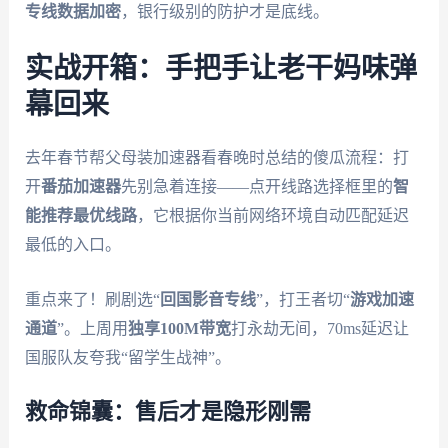
专线数据加密
，银行级别的防护才是底线。
实战开箱：手把手让老干妈味弹
幕回来
去年春节帮父母装加速器看春晚时总结的傻瓜流程：打
开
番茄加速器
先别急着连接——点开线路选择框里的
智
能推荐最优线路
，它根据你当前网络环境自动匹配延迟
最低的入口。
重点来了！刷剧选“
回国影音专线
”，打王者切“
游戏加速
通道
”。上周用
独享100M带宽
打永劫无间，70ms延迟让
国服队友夸我“留学生战神”。
救命锦囊：售后才是隐形刚需