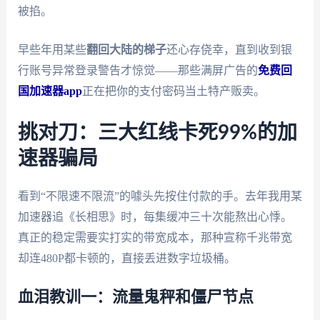
被掐。
早些年用某些
翻回大陆的梯子
还心存侥幸，直到收到银
行账号异常登录警告才惊觉——那些满屏广告的
免费回
国加速器app
正在把你的支付密码当土特产贩卖。
挑对刀：三大红线卡死99%的加
速器骗局
看到“不限速不限流”的噱头先按住付款的手。去年我用某
加速器追《长相思》时，每集缓冲三十次能熬出心悸。
真正的稳定需要实打实的带宽成本，那种宣称千兆带宽
却连480P都卡顿的，直接丢进数字垃圾桶。
血泪教训一：流量鬼秤和僵尸节点