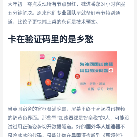
大年初一零点发现所有节点飘红，戳进番茄24小时客服
五分钟解决。原来他们
专业团队
早就备好春节特别通
道，比饺子更快端上桌的永远是技术预案。
卡在验证码里的是乡愁
当英国宿舍的窗框叠满晚霞，屏幕里终于亮起腾讯视频
的鹅黄色界面。那些骂“加速器都是智商税”的人，可能没
试过用正确姿势切开数据隧道。好的
国外华人加速器
不
是冷冰冰的代码，是能让你在异国深夜听到《甄嬛传》