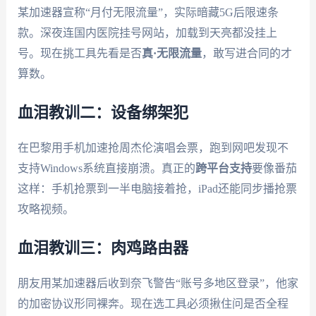
某加速器宣称“月付无限流量”，实际暗藏5G后限速条
款。深夜连国内医院挂号网站，加载到天亮都没挂上
号。现在挑工具先看是否
真·无限流量
，敢写进合同的才
算数。
血泪教训二：设备绑架犯
在巴黎用手机加速抢周杰伦演唱会票，跑到网吧发现不
支持Windows系统直接崩溃。真正的
跨平台支持
要像番茄
这样：手机抢票到一半电脑接着抢，iPad还能同步播抢票
攻略视频。
血泪教训三：肉鸡路由器
朋友用某加速器后收到奈飞警告“账号多地区登录”，他家
的加密协议形同裸奔。现在选工具必须揪住问是否全程