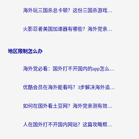
海外玩三国杀总卡顿？这份三国杀游戏加速器指南帮你告别延迟烦恼
火影忍者美国加速器有哪些？海外党亲测的国服游戏加速全攻略（含菲律宾玩三国之刃守望黎明技巧）
地区限制怎么办
海外党必看：国外打不开国内的app怎么办？3步解决你的乡愁
优酷会员在海外能看吗？3步解决海外追剧难题，附实测好用加速器推荐
如何在国外看土豆网？海外党亲测有效的追剧加速器选择指南
人在国外打不开国内网站？这篇攻略帮你无缝解锁国内资源（附交管12123使用技巧）