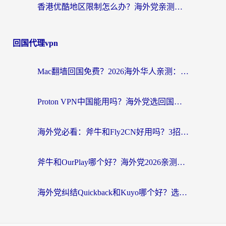
香港优酷地区限制怎么办？海外党亲测有效的追剧解决方案
回国代理vpn
Mac翻墙回国免费？2026海外华人亲测：从CCTV5直播到国内APP，这样选加速器才靠谱
Proton VPN中国能用吗？海外党选回国加速器的避坑指南（附番茄加速器实测）
海外党必看：斧牛和Fly2CN好用吗？3招教你选对回国加速器（附免费试用攻略）
斧牛和OurPlay哪个好？海外党2026亲测：选对加速器，国内资源秒加载
海外党纠结Quickback和Kuyo哪个好？选对回国加速器才能无缝刷国内资源