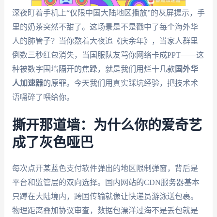
深夜盯着手机上“仅限中国大陆地区播放”的灰屏提示，手
里的奶茶突然不甜了。这场景是不是戳中了每个海外华
人的肺管子？当你熬着大夜追《庆余年》，当家人群里
倒数三秒红包消失，当国服队友骂你网络卡成PPT——这
种被数字围墙隔开的焦躁，就是我们用烂十几款
国外华
人加速器
的原罪。今天我们用真实踩坑经验，把技术术
语嚼碎了喂给你。
撕开那道墙：为什么你的爱奇艺
成了灰色哑巴
每次点开某蓝色支付软件弹出的地区限制弹窗，背后是
平台和监管层的双向选择。国内网站的CDN服务器基本
只蹲在大陆境内，跨国传输就像让快递员游泳送包裹。
物理距离叠加协议审查，数据包漂洋过海不是丢包就是