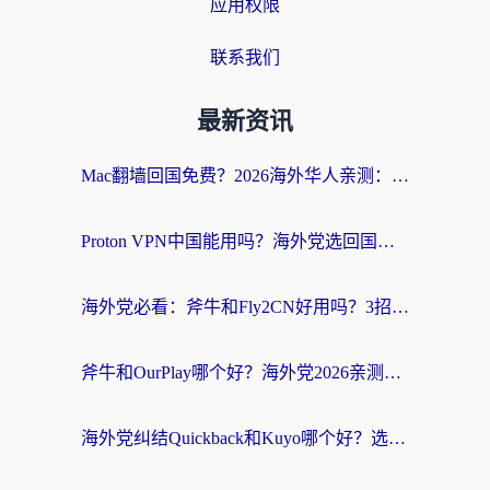
应用权限
联系我们
最新资讯
Mac翻墙回国免费？2026海外华人亲测：从CCTV5直播到国内APP，这样选加速器才靠谱
Proton VPN中国能用吗？海外党选回国加速器的避坑指南（附番茄加速器实测）
海外党必看：斧牛和Fly2CN好用吗？3招教你选对回国加速器（附免费试用攻略）
斧牛和OurPlay哪个好？海外党2026亲测：选对加速器，国内资源秒加载
海外党纠结Quickback和Kuyo哪个好？选对回国加速器才能无缝刷国内资源