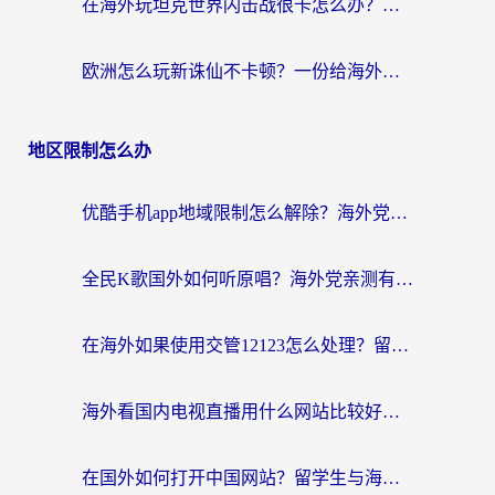
在海外玩坦克世界闪击战很卡怎么办？老玩家亲测有效的加速器选择指南
欧洲怎么玩新诛仙不卡顿？一份给海外游子的国服游戏畅玩指南
地区限制怎么办
优酷手机app地域限制怎么解除？海外党亲测有效的追剧方案
全民K歌国外如何听原唱？海外党亲测有效的回国加速器选择指南
在海外如果使用交管12123怎么处理？留学生亲测有效的回国加速方案
海外看国内电视直播用什么网站比较好？一篇解决你所有追剧难题的实用指南
在国外如何打开中国网站？留学生与海外华人的无缝访问指南