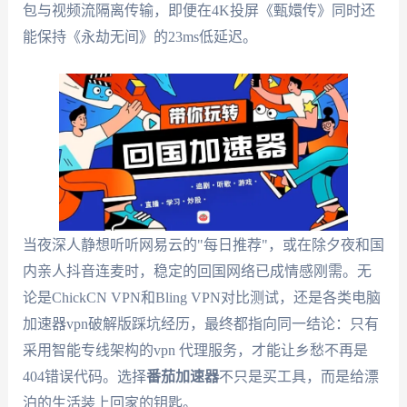
包与视频流隔离传输，即便在4K投屏《甄嬛传》同时还
能保持《永劫无间》的23ms低延迟。
当夜深人静想听听网易云的"每日推荐"，或在除夕夜和国
内亲人抖音连麦时，稳定的回国网络已成情感刚需。无
论是ChickCN VPN和Bling VPN对比测试，还是各类电脑
加速器vpn破解版踩坑经历，最终都指向同一结论：只有
采用智能专线架构的vpn 代理服务，才能让乡愁不再是
404错误代码。选择
番茄加速器
不只是买工具，而是给漂
泊的生活装上回家的钥匙。