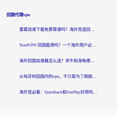
回国代理vpn
雷霆加速下载免费靠谱吗？海外党选回国加速器的避坑指南（附热门工具对比）
NordVPN 回国能用吗？一个海外用户必须面对的真实困境
海外回国加速器怎么选？斧牛和海龟哪个好？一篇帮你避开坑的实用指南
从匈牙利回国内的vpn，不只是为了刷剧那么简单
海外党必看：Quickback和OurPlay好用吗？3分钟选对回国加速器，无缝刷剧玩游戏