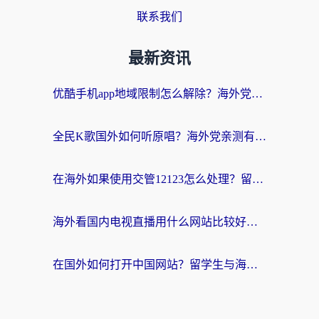
联系我们
最新资讯
优酷手机app地域限制怎么解除？海外党亲测有效的追剧方案
全民K歌国外如何听原唱？海外党亲测有效的回国加速器选择指南
在海外如果使用交管12123怎么处理？留学生亲测有效的回国加速方案
海外看国内电视直播用什么网站比较好？一篇解决你所有追剧难题的实用指南
在国外如何打开中国网站？留学生与海外华人的无缝访问指南