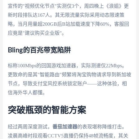
宣传的"视频优化节点"实测仅3个，周四晚上《浪姐》更
新时段排队达167人。其无限流量实际采用动态限速策
略，当月用量超200GB后B站加载速度下降60%，客服回
应竟是"建议购买企业版"。
Bling的百兆带宽陷阱
标称100Mbps的回国游戏加速器，实际测速仅22Mbps。
更致命的是其"智能路由"频繁将淘宝购物请求导到新加坡
节点，导致支付宝风控系统锁定账户——这种体验，相
信海外华人都懂。
突破瓶颈的智能方案
经过两周深度测试，
番茄加速器
的表现堪称降维打击。
凌晨高峰时段观看CCTV5直播仍保持48帧流畅度，其关