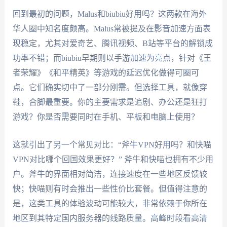
回到最初的问题，Malus和biubiu好用吗？这两款在海外
华人圈中知名度颇高。Malus常被提及在影音加速方面表
现稳定，尤其对爱奇艺、腾讯视频、B站等平台的解锁成
功率不错；而biubiu早期则以手游加速为亮点，针对《王
者荣耀》《和平精英》等游戏的延迟优化做得可圈可
点。它们确实切中了一部分刚需。但选择工具，就像穿
鞋，合脚最重要。你的主要需求是追剧、办公还是狂打
游戏？你是否需要同时在手机、平板和电脑上使用？
这就引出了另一个常见对比：“斧牛VPN好用吗？和快喵
VPN对比哪个回国效果更好？” 斧牛和快喵也拥有不少用
户。斧牛的界面相对简洁，连接速度在一些地区反馈较
快；快喵则有时会推出一些性价比套餐。但值得注意的
是，这类工具的体验波动可能较大，非常依赖于你所在
地区到其特定国内服务器的线路质量。高峰时段看高清