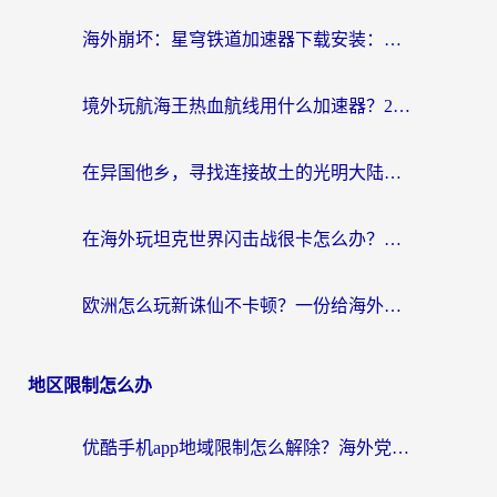
海外崩坏：星穹铁道加速器下载安装：一份给游子的终极网络指南
境外玩航海王热血航线用什么加速器？2026海外玩家实测最优方案（附欧洲问道堡垒前线加速技巧）
在异国他乡，寻找连接故土的光明大陆免费加速器
在海外玩坦克世界闪击战很卡怎么办？老玩家亲测有效的加速器选择指南
欧洲怎么玩新诛仙不卡顿？一份给海外游子的国服游戏畅玩指南
地区限制怎么办
优酷手机app地域限制怎么解除？海外党亲测有效的追剧方案