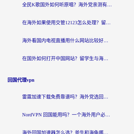
全民K歌国外如何听原唱？海外党亲测有效的回国加速器选择指南
在海外如果使用交管12123怎么处理？留学生亲测有效的回国加速方案
海外看国内电视直播用什么网站比较好？一篇解决你所有追剧难题的实用指南
在国外如何打开中国网站？留学生与海外华人的无缝访问指南
回国代理vpn
雷霆加速下载免费靠谱吗？海外党选回国加速器的避坑指南（附热门工具对比）
NordVPN 回国能用吗？一个海外用户必须面对的真实困境
海外回国加速器怎么选？斧牛和海龟哪个好？一篇帮你避开坑的实用指南