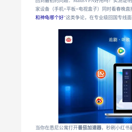
回到最初的问题：MalusVPN好用吗？实测
家设备（手机+平板+电视盒子）同时看春晚直
和神龟哪个好
"这类争论，在专业级回国专线
当你在悉尼公寓打开
番茄加速器
，秒刷小红书