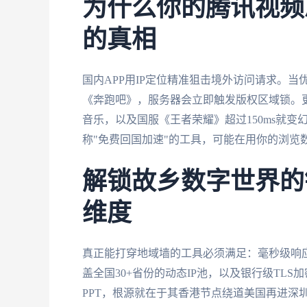
为什么你的腾讯视频
的真相
国内APP用IP定位精准狙击境外访问请求。当
《奔跑吧》，服务器会立即触发版权区域锁。更
音乐，以及国服《王者荣耀》超过150ms就变
称"免费回国加速"的工具，可能在用你的浏览
解锁故乡数字世界的
维度
真正能打穿地域墙的工具必须满足：毫秒级响应
盖全国30+省份的动态IP池，以及银行级TLS
PPT，根源就在于其香港节点绕道美国再进深