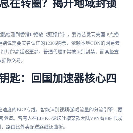
总在转圈？揭开地域封锁
优酷检测到香港IP播放《甄嬛传》，爱奇艺发现美国IP点播
别说需要实名认证的12306购票、依赖本地CDN的网易云
幻灯片的高延迟噩梦。普通代理IP常被识别封禁，而某些宣
数据做交易。
钥匙：回国加速器核心四
速度的BGP专线，智能识别视频/游戏流量的分流引擎，覆
加密隧道。曾有人在LIHKG论坛吐槽某款大陆VPN看B站卡成
圳，路由比外卖配送路线还曲折。