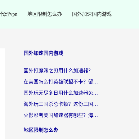
代理vpn
地区限制怎么办
国外加速国内游戏
国外加速国内游戏
国外打魔渊之刃用什么加速器？2026海外玩家国服游戏加速全攻略（附闪耀暖暖&复苏的魔女避坑指南）
在美国怎么打英雄联盟不卡？留学生亲测的国服游戏加速全攻略
国外玩无尽冬日用什么加速器免费？海外党国服游戏加速避坑指南
海外玩三国杀总卡顿？这份三国杀游戏加速器指南帮你告别延迟烦恼
火影忍者美国加速器有哪些？海外党亲测的国服游戏加速全攻略（含菲律宾玩三国之刃守望黎明技巧）
地区限制怎么办