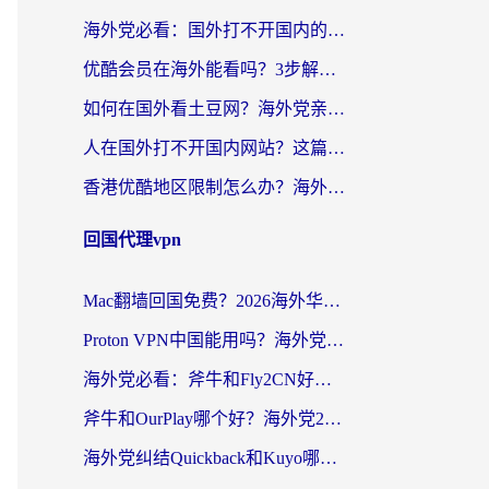
海外党必看：国外打不开国内的app怎么办？3步解决你的乡愁
优酷会员在海外能看吗？3步解决海外追剧难题，附实测好用加速器推荐
如何在国外看土豆网？海外党亲测有效的追剧加速器选择指南
人在国外打不开国内网站？这篇攻略帮你无缝解锁国内资源（附交管12123使用技巧）
香港优酷地区限制怎么办？海外党亲测有效的追剧解决方案
回国代理vpn
Mac翻墙回国免费？2026海外华人亲测：从CCTV5直播到国内APP，这样选加速器才靠谱
Proton VPN中国能用吗？海外党选回国加速器的避坑指南（附番茄加速器实测）
海外党必看：斧牛和Fly2CN好用吗？3招教你选对回国加速器（附免费试用攻略）
斧牛和OurPlay哪个好？海外党2026亲测：选对加速器，国内资源秒加载
海外党纠结Quickback和Kuyo哪个好？选对回国加速器才能无缝刷国内资源