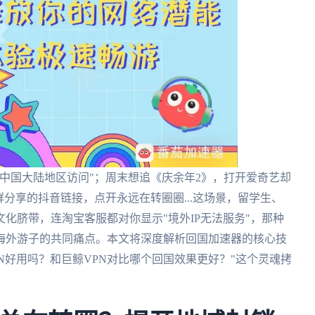
中国大陆地区访问"；周末想追《庆余年2》，打开爱奇艺却
分享的抖音链接，点开永远在转圈圈...这场景，留学生、
化脐带，连淘宝客服都对你显示"境外IP无法服务"，那种
海外游子的共同痛点。本文将深度解析回国加速器的核心技
VPN好用吗？和巨鲸VPN对比哪个回国效果更好？"这个灵魂拷