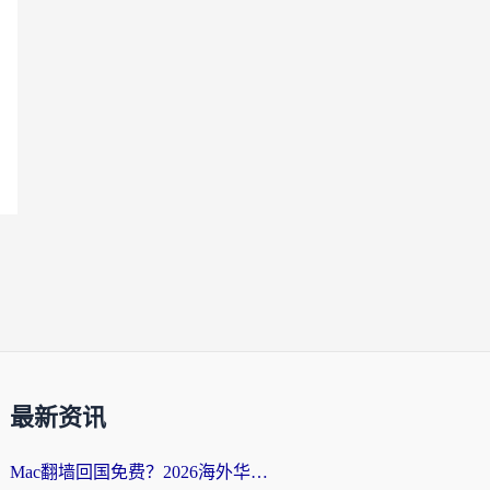
最新资讯
Mac翻墙回国免费？2026海外华人亲测：从CCTV5直播到国内APP，这样选加速器才靠谱