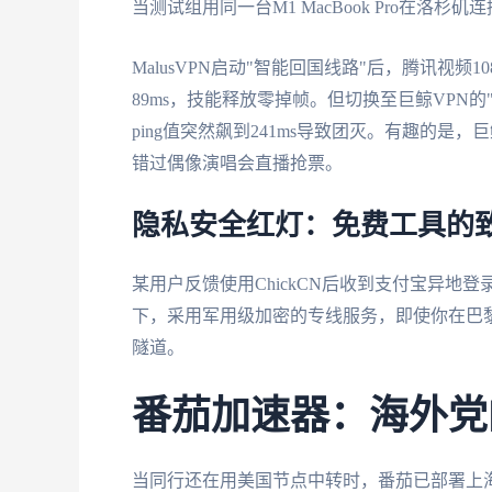
当测试组用同一台M1 MacBook Pro在洛杉矶
MalusVPN启动"智能回国线路"后，腾讯视
89ms，技能释放零掉帧。但切换至巨鲸VPN
ping值突然飙到241ms导致团灭。有趣的是
错过偶像演唱会直播抢票。
隐私安全红灯：免费工具的
某用户反馈使用ChickCN后收到支付宝异地登
下，采用军用级加密的专线服务，即使你在巴黎
隧道。
番茄加速器：海外党
当同行还在用美国节点中转时，番茄已部署上