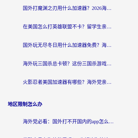
国外打魔渊之刃用什么加速器？2026海外玩家国服游戏加速全攻略（附闪耀暖暖&复苏的魔女避坑指南）
在美国怎么打英雄联盟不卡？留学生亲测的国服游戏加速全攻略
国外玩无尽冬日用什么加速器免费？海外党国服游戏加速避坑指南
海外玩三国杀总卡顿？这份三国杀游戏加速器指南帮你告别延迟烦恼
火影忍者美国加速器有哪些？海外党亲测的国服游戏加速全攻略（含菲律宾玩三国之刃守望黎明技巧）
地区限制怎么办
海外党必看：国外打不开国内的app怎么办？3步解决你的乡愁