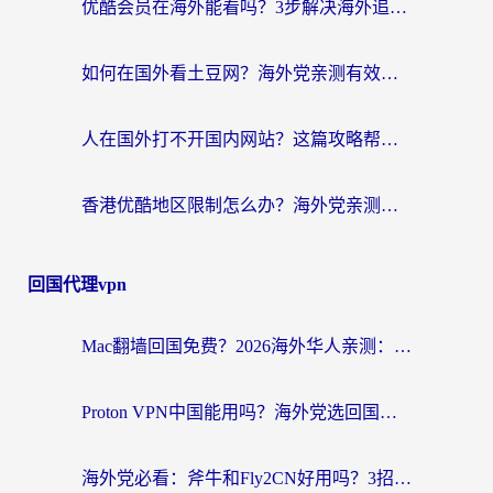
优酷会员在海外能看吗？3步解决海外追剧难题，附实测好用加速器推荐
如何在国外看土豆网？海外党亲测有效的追剧加速器选择指南
人在国外打不开国内网站？这篇攻略帮你无缝解锁国内资源（附交管12123使用技巧）
香港优酷地区限制怎么办？海外党亲测有效的追剧解决方案
回国代理vpn
Mac翻墙回国免费？2026海外华人亲测：从CCTV5直播到国内APP，这样选加速器才靠谱
Proton VPN中国能用吗？海外党选回国加速器的避坑指南（附番茄加速器实测）
海外党必看：斧牛和Fly2CN好用吗？3招教你选对回国加速器（附免费试用攻略）