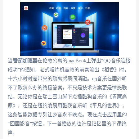
当
番茄加速器
在伦敦公寓的macBook上弹出“QQ音乐连接
成功”的通知，老式唱片机音效的前奏流出《稻香》时，
十六小时时差带来的疏离感瞬间消融。qq音乐在国外听
不了歌怎么办的终极答案，不只是技术方案更是情感联
结。无论你是在瑞士雪山脚下点播酷狗音乐的《青藏高
原》，还是在纽约凌晨用酷我音乐听《平凡的世界》，
这条智能数据专列让乡音永不晚点。现在点击应用里的
“回国影音”按钮，下一首播放的也许是记忆里的下课铃
声。