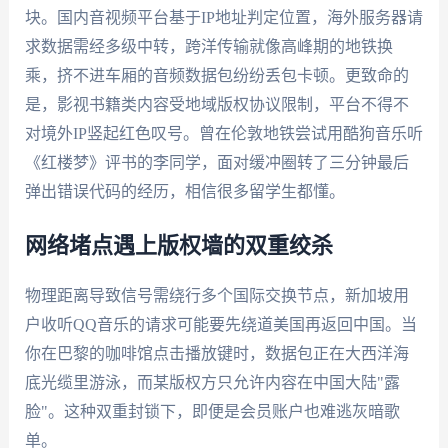
块。国内音视频平台基于IP地址判定位置，海外服务器请
求数据需经多级中转，跨洋传输就像高峰期的地铁换
乘，挤不进车厢的音频数据包纷纷丢包卡顿。更致命的
是，影视书籍类内容受地域版权协议限制，平台不得不
对境外IP竖起红色叹号。曾在伦敦地铁尝试用酷狗音乐听
《红楼梦》评书的李同学，面对缓冲圈转了三分钟最后
弹出错误代码的经历，相信很多留学生都懂。
网络堵点遇上版权墙的双重绞杀
物理距离导致信号需绕行多个国际交换节点，新加坡用
户收听QQ音乐的请求可能要先绕道美国再返回中国。当
你在巴黎的咖啡馆点击播放键时，数据包正在大西洋海
底光缆里游泳，而某版权方只允许内容在中国大陆"露
脸"。这种双重封锁下，即便是会员账户也难逃灰暗歌
单。