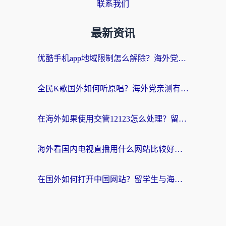
联系我们
最新资讯
优酷手机app地域限制怎么解除？海外党亲测有效的追剧方案
全民K歌国外如何听原唱？海外党亲测有效的回国加速器选择指南
在海外如果使用交管12123怎么处理？留学生亲测有效的回国加速方案
海外看国内电视直播用什么网站比较好？一篇解决你所有追剧难题的实用指南
在国外如何打开中国网站？留学生与海外华人的无缝访问指南