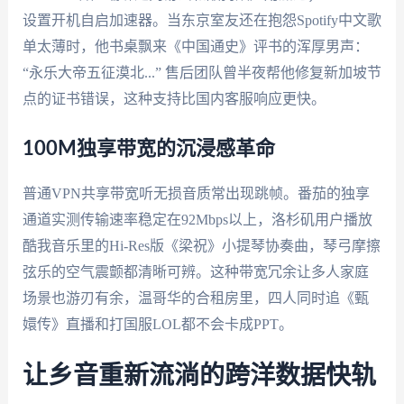
设置开机自启加速器。当东京室友还在抱怨Spotify中文歌
单太薄时，他书桌飘来《中国通史》评书的浑厚男声：
“永乐大帝五征漠北...” 售后团队曾半夜帮他修复新加坡节
点的证书错误，这种支持比国内客服响应更快。
100M独享带宽的沉浸感革命
普通VPN共享带宽听无损音质常出现跳帧。番茄的独享
通道实测传输速率稳定在92Mbps以上，洛杉矶用户播放
酷我音乐里的Hi-Res版《梁祝》小提琴协奏曲，琴弓摩擦
弦乐的空气震颤都清晰可辨。这种带宽冗余让多人家庭
场景也游刃有余，温哥华的合租房里，四人同时追《甄
嬛传》直播和打国服LOL都不会卡成PPT。
让乡音重新流淌的跨洋数据快轨