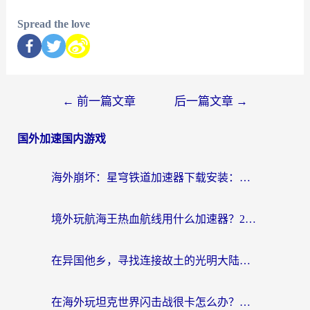
Spread the love
←
前一篇文章
后一篇文章
→
国外加速国内游戏
海外崩坏：星穹铁道加速器下载安装：一份给游子的终极网络指南
境外玩航海王热血航线用什么加速器？2026海外玩家实测最优方案（附欧洲问道堡垒前线加速技巧）
在异国他乡，寻找连接故土的光明大陆免费加速器
在海外玩坦克世界闪击战很卡怎么办？老玩家亲测有效的加速器选择指南