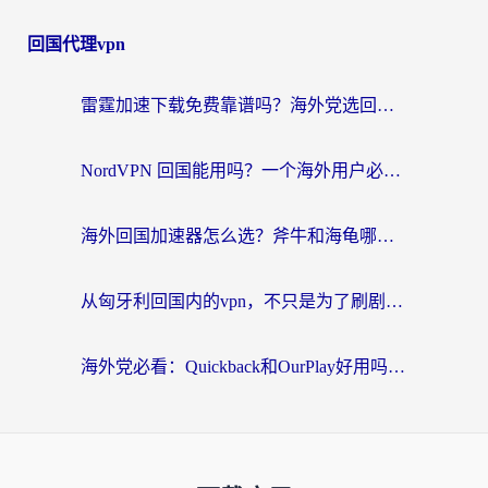
回国代理vpn
雷霆加速下载免费靠谱吗？海外党选回国加速器的避坑指南（附热门工具对比）
NordVPN 回国能用吗？一个海外用户必须面对的真实困境
海外回国加速器怎么选？斧牛和海龟哪个好？一篇帮你避开坑的实用指南
从匈牙利回国内的vpn，不只是为了刷剧那么简单
海外党必看：Quickback和OurPlay好用吗？3分钟选对回国加速器，无缝刷剧玩游戏