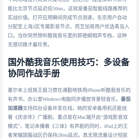
能比北京节点延迟低50ms，这就是番茄智能线路推荐的
实战价值。打开应用瞬间完成节点测速，东京用户自动
分配至上海2区专属影音节点，而芝加哥用户优选青岛入
口。当你突然想听酷我音乐里的郭德纲相声专档，这种
无感切换才最珍贵。
国外酷我音乐使用技巧：多设备
协同作战手册
墨尔本上班族王姐习惯在通勤地铁用iPhone听酷我音乐的
有声书，办公室Windows电脑同步播放背景轻音乐。
番茄
加速器
支持四台设备并发在线，她的安卓备用机还能挂
着《庆余年》广播剧。重点是在Mac端开启“游戏影音双
模式”，笔记本播着《三体》有声剧的同时，iPad上的王
者荣耀国服战区仍保持28ms延迟。真无限流量设计彻底