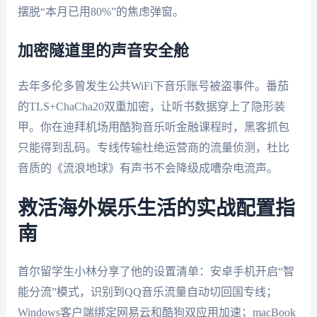
摆脱“本月已用80%”的焦虑弹窗。
加密隧道里的声音安全舱
去年多伦多曾发生公共WiFi下音乐账号被盗事件。番茄
的TLS+ChaCha20双重加密，让听书数据穿上了隐形装
甲。你在迪拜机场用酷狗音乐听金融课程时，黑客抓包
只能得到乱码。专线传输杜绝运营商的流量侦测，杜比
音质的《流浪地球》有声书不会降级成嘈杂电流声。
救活海外娱乐生活的实战配置指
南
首尔留学生小林分享了他的设置清单：安卓手机开启“智
能分流”模式，识别到QQ音乐流量自动切回国专线；
Windows客户端绑定网易云和酷狗双应用加速；macBook