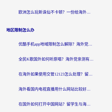
欧洲怎么玩新诛仙不卡顿？一份给海外游子的国服游戏畅玩指南
地区限制怎么办
优酷手机app地域限制怎么解除？海外党亲测有效的追剧方案
全民K歌国外如何听原唱？海外党亲测有效的回国加速器选择指南
在海外如果使用交管12123怎么处理？留学生亲测有效的回国加速方案
海外看国内电视直播用什么网站比较好？一篇解决你所有追剧难题的实用指南
在国外如何打开中国网站？留学生与海外华人的无缝访问指南