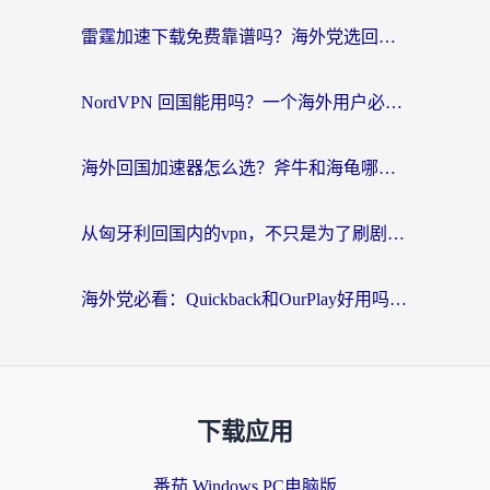
雷霆加速下载免费靠谱吗？海外党选回国加速器的避坑指南（附热门工具对比）
NordVPN 回国能用吗？一个海外用户必须面对的真实困境
海外回国加速器怎么选？斧牛和海龟哪个好？一篇帮你避开坑的实用指南
从匈牙利回国内的vpn，不只是为了刷剧那么简单
海外党必看：Quickback和OurPlay好用吗？3分钟选对回国加速器，无缝刷剧玩游戏
下载应用
番茄 Windows PC电脑版