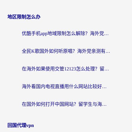
地区限制怎么办
优酷手机app地域限制怎么解除？海外党亲测有效的追剧方案
全民K歌国外如何听原唱？海外党亲测有效的回国加速器选择指南
在海外如果使用交管12123怎么处理？留学生亲测有效的回国加速方案
海外看国内电视直播用什么网站比较好？一篇解决你所有追剧难题的实用指南
在国外如何打开中国网站？留学生与海外华人的无缝访问指南
回国代理vpn