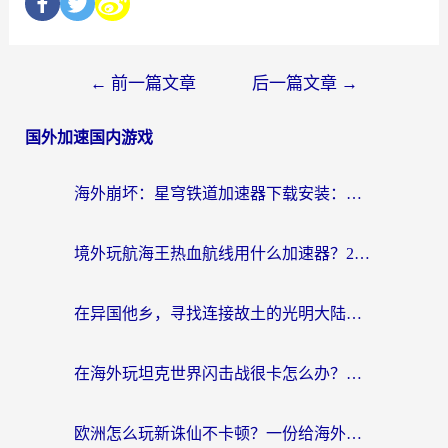
←
前一篇文章
后一篇文章
→
国外加速国内游戏
海外崩坏：星穹铁道加速器下载安装：一份给游子的终极网络指南
境外玩航海王热血航线用什么加速器？2026海外玩家实测最优方案（附欧洲问道堡垒前线加速技巧）
在异国他乡，寻找连接故土的光明大陆免费加速器
在海外玩坦克世界闪击战很卡怎么办？老玩家亲测有效的加速器选择指南
欧洲怎么玩新诛仙不卡顿？一份给海外游子的国服游戏畅玩指南