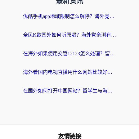
最新资讯
优酷手机app地域限制怎么解除？海外党亲测有效的追剧方案
全民K歌国外如何听原唱？海外党亲测有效的回国加速器选择指南
在海外如果使用交管12123怎么处理？留学生亲测有效的回国加速方案
海外看国内电视直播用什么网站比较好？一篇解决你所有追剧难题的实用指南
在国外如何打开中国网站？留学生与海外华人的无缝访问指南
友情链接