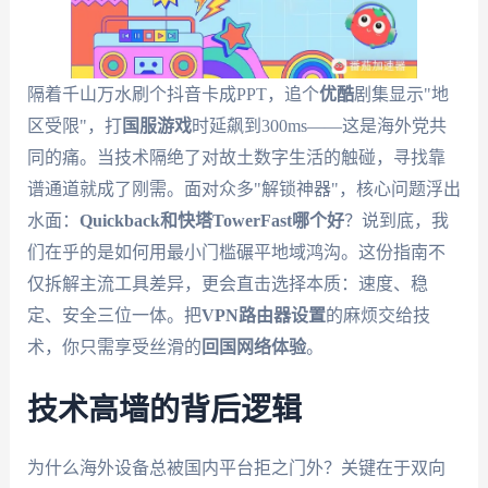
隔着千山万水刷个抖音卡成PPT，追个
优酷
剧集显示"地
区受限"，打
国服游戏
时延飙到300ms——这是海外党共
同的痛。当技术隔绝了对故土数字生活的触碰，寻找靠
谱通道就成了刚需。面对众多"解锁神器"，核心问题浮出
水面：
Quickback和快塔TowerFast哪个好
？说到底，我
们在乎的是如何用最小门槛碾平地域鸿沟。这份指南不
仅拆解主流工具差异，更会直击选择本质：速度、稳
定、安全三位一体。把
VPN路由器设置
的麻烦交给技
术，你只需享受丝滑的
回国网络体验
。
技术高墙的背后逻辑
为什么海外设备总被国内平台拒之门外？关键在于双向