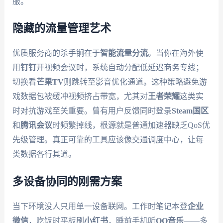
服。
隐藏的流量管理艺术
优质服务商的杀手锏在于
智能流量分流
。当你在海外使
用
钉钉
开视频会议时，系统自动分配低延迟商务专线；
切换看
芒果TV
则跳转至影音优化通道。这种策略避免游
戏数据包被缓冲视频挤占带宽，尤其对
王者荣耀
这类实
时对抗游戏至关重要。曾有用户反馈同时登录
Steam国区
和
腾讯会议
时频繁掉线，根源就是普通加速器缺乏QoS优
先级管理。真正可靠的工具应该像交通调度中心，让每
类数据各行其道。
多设备协同的刚需方案
当下环境没人只用单一设备联网。工作时笔记本登
企业
微信
，吃饭时平板刷
小红书
，睡前手机听
QQ音乐
——多