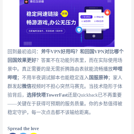
回到最初追问：
斧牛VPN好用吗？和回国VPN对比哪个
回国效果更好
？答案不在功能列表里，而在实际使用场
景中。真正需要的是无需折腾路由表就能流畅播放
哔哩
哔哩
；不用半夜调试脚本也能稳定连入
国服原神
；家人
群发起
微信
视频时不担心突然马赛克。当技术隐形于体
验背后，
选择快塔TowerFast
还是Quickback已不再重要
——关键在于获得可预期的服务质量。你的乡愁值得被
稳定守护，每一次点击都不该输给距离。
Spread the love