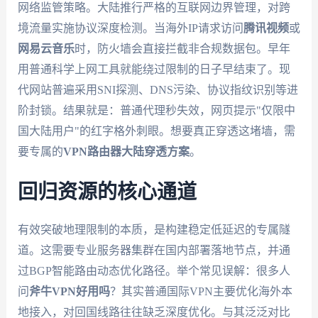
网络监管策略。大陆推行严格的互联网边界管理，对跨
境流量实施协议深度检测。当海外IP请求访问
腾讯视频
或
网易云音乐
时，防火墙会直接拦截非合规数据包。早年
用普通科学上网工具就能绕过限制的日子早结束了。现
代网站普遍采用SNI探测、DNS污染、协议指纹识别等进
阶封锁。结果就是：普通代理秒失效，网页提示"仅限中
国大陆用户"的红字格外刺眼。想要真正穿透这堵墙，需
要专属的
VPN路由器大陆穿透方案
。
回归资源的核心通道
有效突破地理限制的本质，是构建稳定低延迟的专属隧
道。这需要专业服务器集群在国内部署落地节点，并通
过BGP智能路由动态优化路径。举个常见误解：很多人
问
斧牛VPN好用吗
？其实普通国际VPN主要优化海外本
地接入，对回国线路往往缺乏深度优化。与其泛泛对比