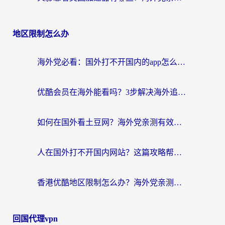
地区限制怎么办
海外党必看：国外打不开国内的app怎么办？3步解决你的乡愁
优酷会员在海外能看吗？3步解决海外追剧难题，附实测好用加速器推荐
如何在国外看土豆网？海外党亲测有效的追剧加速器选择指南
人在国外打不开国内网站？这篇攻略帮你无缝解锁国内资源（附交管12123使用技巧）
香港优酷地区限制怎么办？海外党亲测有效的追剧解决方案
回国代理vpn