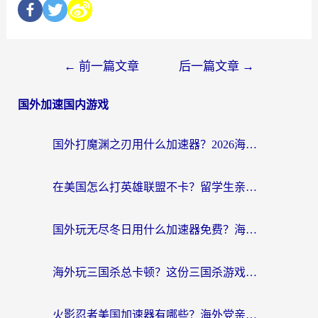
←
前一篇文章
后一篇文章
→
国外加速国内游戏
国外打魔渊之刃用什么加速器？2026海外玩家国服游戏加速全攻略（附闪耀暖暖&复苏的魔女避坑指南）
在美国怎么打英雄联盟不卡？留学生亲测的国服游戏加速全攻略
国外玩无尽冬日用什么加速器免费？海外党国服游戏加速避坑指南
海外玩三国杀总卡顿？这份三国杀游戏加速器指南帮你告别延迟烦恼
火影忍者美国加速器有哪些？海外党亲测的国服游戏加速全攻略（含菲律宾玩三国之刃守望黎明技巧）