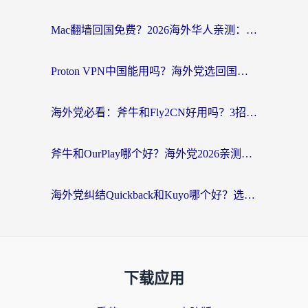
Mac翻墙回国免费？2026海外华人亲测：从CCTV5直播到国内APP，这样选加速器才靠谱
Proton VPN中国能用吗？海外党选回国加速器的避坑指南（附番茄加速器实测）
海外党必看：斧牛和Fly2CN好用吗？3招教你选对回国加速器（附免费试用攻略）
斧牛和OurPlay哪个好？海外党2026亲测：选对加速器，国内资源秒加载
海外党纠结Quickback和Kuyo哪个好？选对回国加速器才能无缝刷国内资源
下载应用