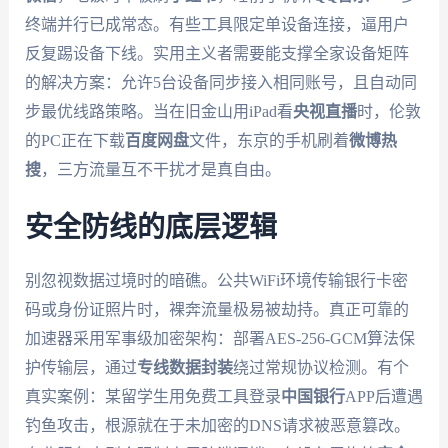
终端并行已成常态。有些工具限定单设备连接，逼用户
反复踢设备下线。实用主义者需要能支撑全家设备矩阵
的解决方案：允许5台设备同步接入相同账号，且自动同
步最优线路策略。当在旧金山用iPad看
央视直播
时，伦敦
的PC正在下载
百度网盘
文件，东京的手机刷着
微博热
搜
，三方流量互不干扰才是真自由。
安全防线的底层逻辑
别忽视数据过境时的暗礁。公共WiFi环境传输银行卡密
码或身份证照片时，裸奔流量极易被劫持。真正可靠的
加速器采用军事级加密架构：部署AES-256-GCM算法保
护传输层，通过
专线数据封装
绕过常规协议检测。有个
真实案例：某留学生用免费工具登录
中国银行
APP后遭遇
钓鱼攻击，根源就在于未加密的DNS请求被恶意篡改。