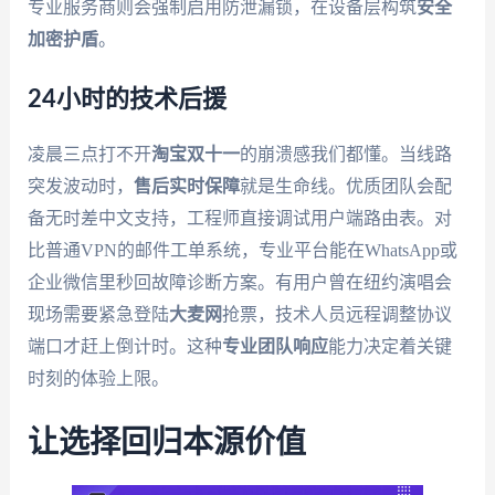
专业服务商则会强制启用防泄漏锁，在设备层构筑
安全
加密护盾
。
24小时的技术后援
凌晨三点打不开
淘宝双十一
的崩溃感我们都懂。当线路
突发波动时，
售后实时保障
就是生命线。优质团队会配
备无时差中文支持，工程师直接调试用户端路由表。对
比普通VPN的邮件工单系统，专业平台能在WhatsApp或
企业微信里秒回故障诊断方案。有用户曾在纽约演唱会
现场需要紧急登陆
大麦网
抢票，技术人员远程调整协议
端口才赶上倒计时。这种
专业团队响应
能力决定着关键
时刻的体验上限。
让选择回归本源价值