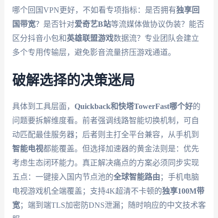
哪个回国VPN更好，不如看专项指标：是否拥有
独享回
国带宽
？是否针对
爱奇艺B站
等流媒体做协议伪装？能否
区分抖音小包和
英雄联盟游戏
数据流？专业团队会建立
多个专用传输层，避免影音流量挤压游戏通道。
破解选择的决策迷局
具体到工具层面，
Quickback和快塔TowerFast哪个好
的
问题要拆解维度看。前者强调线路智能切换机制，可自
动匹配最佳服务器；后者则主打全平台兼容，从手机到
智能电视
都能覆盖。但选择加速器的黄金法则是：优先
考虑生态闭环能力。真正解决痛点的方案必须同步实现
五点：一键接入国内节点池的
全球智能路由
；手机电脑
电视游戏机全端覆盖；支持4K超清不卡顿的
独享100M带
宽
；端到端TLS加密防DNS泄漏；随时响应的中文技术客