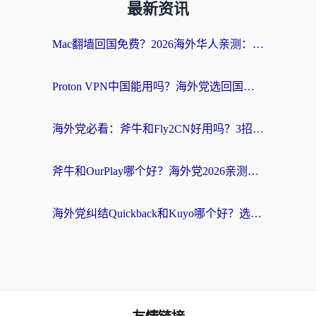
最新资讯
Mac翻墙回国免费？2026海外华人亲测：从CCTV5直播到国内APP，这样选加速器才靠谱
Proton VPN中国能用吗？海外党选回国加速器的避坑指南（附番茄加速器实测）
海外党必看：斧牛和Fly2CN好用吗？3招教你选对回国加速器（附免费试用攻略）
斧牛和OurPlay哪个好？海外党2026亲测：选对加速器，国内资源秒加载
海外党纠结Quickback和Kuyo哪个好？选对回国加速器才能无缝刷国内资源