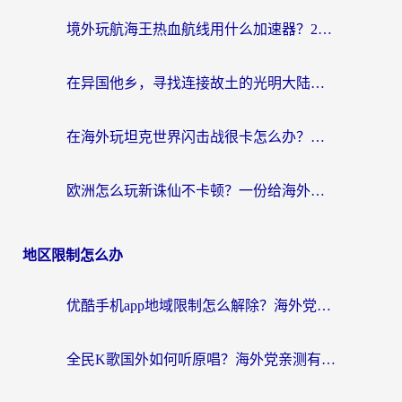
境外玩航海王热血航线用什么加速器？2026海外玩家实测最优方案（附欧洲问道堡垒前线加速技巧）
在异国他乡，寻找连接故土的光明大陆免费加速器
在海外玩坦克世界闪击战很卡怎么办？老玩家亲测有效的加速器选择指南
欧洲怎么玩新诛仙不卡顿？一份给海外游子的国服游戏畅玩指南
地区限制怎么办
优酷手机app地域限制怎么解除？海外党亲测有效的追剧方案
全民K歌国外如何听原唱？海外党亲测有效的回国加速器选择指南