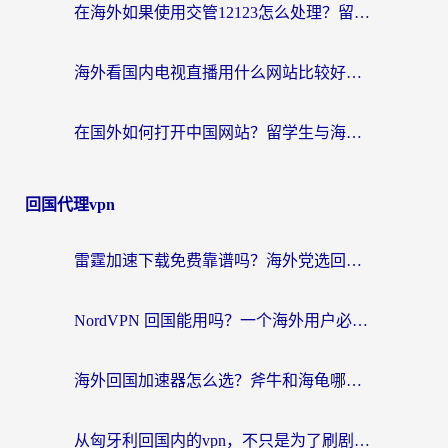
在海外如果使用交管12123怎么处理？留学生亲测有效的回国加速方案
海外看国内电视直播用什么网站比较好？一篇解决你所有追剧难题的实用指南
在国外如何打开中国网站？留学生与海外华人的无缝访问指南
回国代理vpn
雷霆加速下载免费靠谱吗？海外党选回国加速器的避坑指南（附热门工具对比）
NordVPN 回国能用吗？一个海外用户必须面对的真实困境
海外回国加速器怎么选？斧牛和海龟哪个好？一篇帮你避开坑的实用指南
从匈牙利回国内的vpn，不只是为了刷剧那么简单