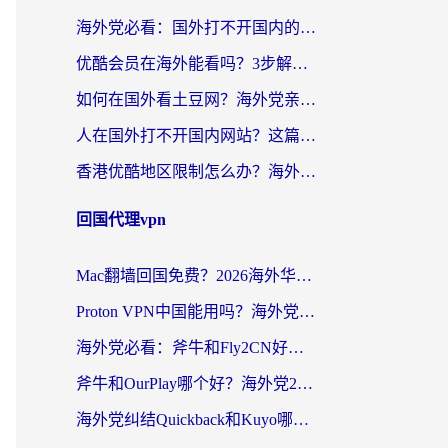
海外党必看：国外打不开国内的app怎么办？3步解决你的乡愁
优酷会员在海外能看吗？3步解决海外追剧难题，附实测好用加速器推荐
如何在国外看土豆网？海外党亲测有效的追剧加速器选择指南
人在国外打不开国内网站？这篇攻略帮你无缝解锁国内资源（附交管12123使用技巧）
香港优酷地区限制怎么办？海外党亲测有效的追剧解决方案
回国代理vpn
Mac翻墙回国免费？2026海外华人亲测：从CCTV5直播到国内APP，这样选加速器才靠谱
Proton VPN中国能用吗？海外党选回国加速器的避坑指南（附番茄加速器实测）
海外党必看：斧牛和Fly2CN好用吗？3招教你选对回国加速器（附免费试用攻略）
斧牛和OurPlay哪个好？海外党2026亲测：选对加速器，国内资源秒加载
海外党纠结Quickback和Kuyo哪个好？选对回国加速器才能无缝刷国内资源