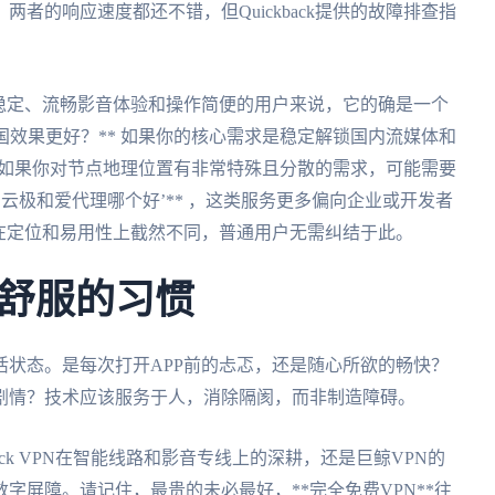
两者的响应速度都还不错，但Quickback提供的故障排查指
 对于追求稳定、流畅影音体验和操作简便的用户来说，它的确是一个
国效果更好？** 如果你的核心需求是稳定解锁国内流媒体和
一筹；如果你对节点地理位置有非常特殊且分散的需求，可能需要
‘云极和爱代理哪个好’** ，这类服务更多偏向企业或开发者
在定位和易用性上截然不同，普通用户无需纠结于此。
舒服的习惯
状态。是每次打开APP前的忐忑，还是随心所欲的畅快？
剧情？技术应该服务于人，消除隔阂，而非制造障碍。
ack VPN在智能线路和影音专线上的深耕，还是巨鲸VPN的
字屏障。请记住，最贵的未必最好，**完全免费VPN**往