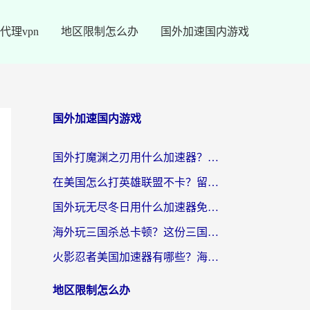
代理vpn
地区限制怎么办
国外加速国内游戏
国外加速国内游戏
国外打魔渊之刃用什么加速器？2026海外玩家国服游戏加速全攻略（附闪耀暖暖&复苏的魔女避坑指南）
在美国怎么打英雄联盟不卡？留学生亲测的国服游戏加速全攻略
国外玩无尽冬日用什么加速器免费？海外党国服游戏加速避坑指南
海外玩三国杀总卡顿？这份三国杀游戏加速器指南帮你告别延迟烦恼
火影忍者美国加速器有哪些？海外党亲测的国服游戏加速全攻略（含菲律宾玩三国之刃守望黎明技巧）
地区限制怎么办