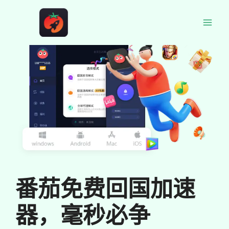
跳
至
Main
内
容
Men
番茄免费回国加速
器，毫秒必争