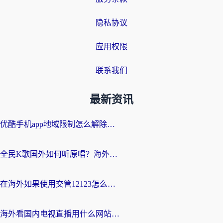
隐私协议
应用权限
联系我们
最新资讯
优酷手机app地域限制怎么解除？海外党亲测有效的追剧方案
全民K歌国外如何听原唱？海外党亲测有效的回国加速器选择指南
在海外如果使用交管12123怎么处理？留学生亲测有效的回国加速方案
海外看国内电视直播用什么网站比较好？一篇解决你所有追剧难题的实用指南