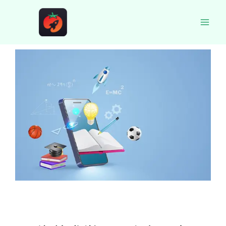
跳
至
Main
内
容
Men