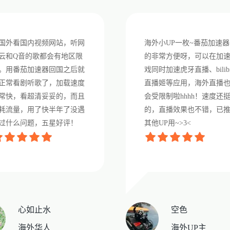
国外看国内视频网站，听网
海外小UP一枚~番茄加速器
云和Q音的歌都会有地区限
的非常方便呀，可以在加
。用番茄加速器回国之后就
戏同时加速虎牙直播、bilibi
正常看剧听歌了，加载速度
直播姬等应用，海外直播
常快，看超清妥妥的，而且
会受限制啦hhhh！速度还
耗流量，用了快半年了没遇
的，直播效果也不错，已
过什么问题，五星好评！
其他UP用~>3<
心如止水
空色
海外华人
海外UP主