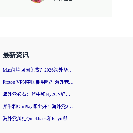
最新资讯
Mac翻墙回国免费？2026海外华人亲测：从CCTV5直播到国内APP，这样选加速器才靠谱
Proton VPN中国能用吗？海外党选回国加速器的避坑指南（附番茄加速器实测）
海外党必看：斧牛和Fly2CN好用吗？3招教你选对回国加速器（附免费试用攻略）
斧牛和OurPlay哪个好？海外党2026亲测：选对加速器，国内资源秒加载
海外党纠结Quickback和Kuyo哪个好？选对回国加速器才能无缝刷国内资源