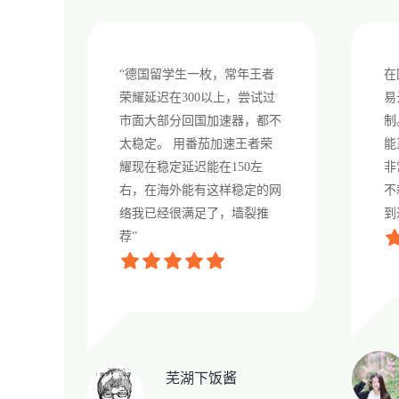
“德国留学生一枚，常年王者
在
荣耀延迟在300以上，尝试过
易
市面大部分回国加速器，都不
制
太稳定。 用番茄加速王者荣
能
耀现在稳定延迟能在150左
非
右，在海外能有这样稳定的网
不
络我已经很满足了，墙裂推
到
荐”
芜湖下饭酱