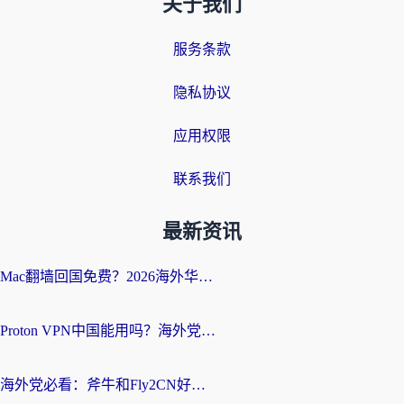
关于我们
服务条款
隐私协议
应用权限
联系我们
最新资讯
Mac翻墙回国免费？2026海外华人亲测：从CCTV5直播到国内APP，这样选加速器才靠谱
Proton VPN中国能用吗？海外党选回国加速器的避坑指南（附番茄加速器实测）
海外党必看：斧牛和Fly2CN好用吗？3招教你选对回国加速器（附免费试用攻略）