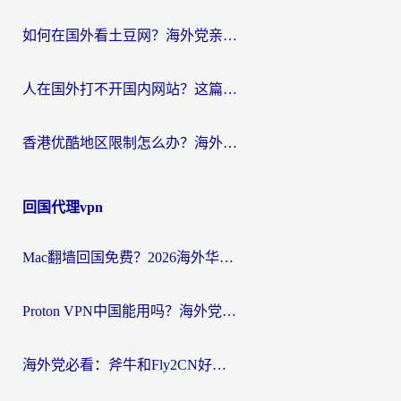
如何在国外看土豆网？海外党亲测有效的追剧加速器选择指南
人在国外打不开国内网站？这篇攻略帮你无缝解锁国内资源（附交管12123使用技巧）
香港优酷地区限制怎么办？海外党亲测有效的追剧解决方案
回国代理vpn
Mac翻墙回国免费？2026海外华人亲测：从CCTV5直播到国内APP，这样选加速器才靠谱
Proton VPN中国能用吗？海外党选回国加速器的避坑指南（附番茄加速器实测）
海外党必看：斧牛和Fly2CN好用吗？3招教你选对回国加速器（附免费试用攻略）