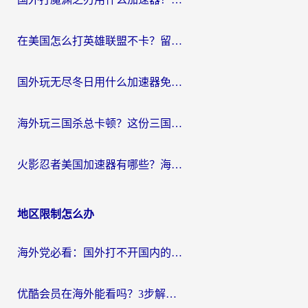
在美国怎么打英雄联盟不卡？留学生亲测的国服游戏加速全攻略
国外玩无尽冬日用什么加速器免费？海外党国服游戏加速避坑指南
海外玩三国杀总卡顿？这份三国杀游戏加速器指南帮你告别延迟烦恼
火影忍者美国加速器有哪些？海外党亲测的国服游戏加速全攻略（含菲律宾玩三国之刃守望黎明技巧）
地区限制怎么办
海外党必看：国外打不开国内的app怎么办？3步解决你的乡愁
优酷会员在海外能看吗？3步解决海外追剧难题，附实测好用加速器推荐