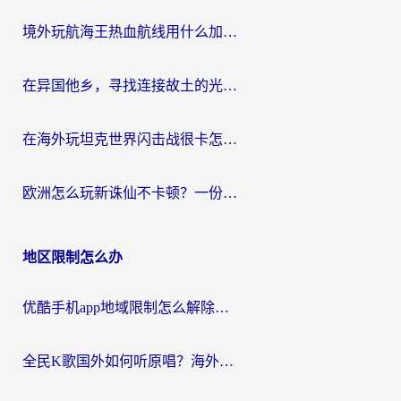
境外玩航海王热血航线用什么加速器？2026海外玩家实测最优方案（附欧洲问道堡垒前线加速技巧）
在异国他乡，寻找连接故土的光明大陆免费加速器
在海外玩坦克世界闪击战很卡怎么办？老玩家亲测有效的加速器选择指南
欧洲怎么玩新诛仙不卡顿？一份给海外游子的国服游戏畅玩指南
地区限制怎么办
优酷手机app地域限制怎么解除？海外党亲测有效的追剧方案
全民K歌国外如何听原唱？海外党亲测有效的回国加速器选择指南