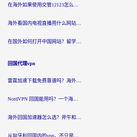
在海外如果使用交管12123怎么处理？留学生亲测有效的回国加速方案
海外看国内电视直播用什么网站比较好？一篇解决你所有追剧难题的实用指南
在国外如何打开中国网站？留学生与海外华人的无缝访问指南
回国代理vpn
雷霆加速下载免费靠谱吗？海外党选回国加速器的避坑指南（附热门工具对比）
NordVPN 回国能用吗？一个海外用户必须面对的真实困境
海外回国加速器怎么选？斧牛和海龟哪个好？一篇帮你避开坑的实用指南
从匈牙利回国内的vpn，不只是为了刷剧那么简单