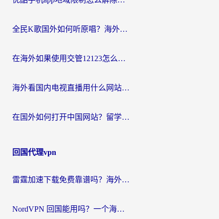
全民K歌国外如何听原唱？海外党亲测有效的回国加速器选择指南
在海外如果使用交管12123怎么处理？留学生亲测有效的回国加速方案
海外看国内电视直播用什么网站比较好？一篇解决你所有追剧难题的实用指南
在国外如何打开中国网站？留学生与海外华人的无缝访问指南
回国代理vpn
雷霆加速下载免费靠谱吗？海外党选回国加速器的避坑指南（附热门工具对比）
NordVPN 回国能用吗？一个海外用户必须面对的真实困境