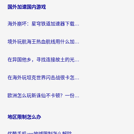
国外加速国内游戏
导
航
海外崩坏：星穹铁道加速器下载安装：一份给游子的终极网络指南
境外玩航海王热血航线用什么加速器？2026海外玩家实测最优方案（附欧洲问道堡垒前线加速技巧）
在异国他乡，寻找连接故土的光明大陆免费加速器
在海外玩坦克世界闪击战很卡怎么办？老玩家亲测有效的加速器选择指南
欧洲怎么玩新诛仙不卡顿？一份给海外游子的国服游戏畅玩指南
地区限制怎么办
优酷手机app地域限制怎么解除？海外党亲测有效的追剧方案