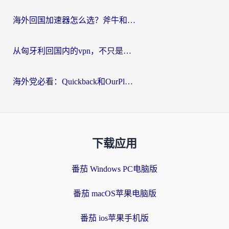
海外回国加速器怎么选？斧牛和海龟哪个好？一篇帮你避开坑的实用指南
从匈牙利回国内的vpn，不只是为了刷剧那么简单
海外党必看：Quickback和OurPlay好用吗？3分钟选对回国加速器，无缝刷剧玩游戏
下载应用
番茄 Windows PC电脑版
番茄 macOS苹果电脑版
番茄 ios苹果手机版