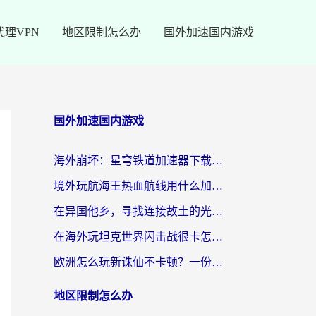
代理VPN
地区限制怎么办
国外加速国内游戏
国外加速国内游戏
海外崩坏：星穹铁道加速器下载安装：一份给游子的终极网络指南
境外玩航海王热血航线用什么加速器？2026海外玩家实测最优方案（附欧洲问道堡垒前线加速技巧）
在异国他乡，寻找连接故土的光明大陆免费加速器
在海外玩坦克世界闪击战很卡怎么办？老玩家亲测有效的加速器选择指南
欧洲怎么玩新诛仙不卡顿？一份给海外游子的国服游戏畅玩指南
地区限制怎么办