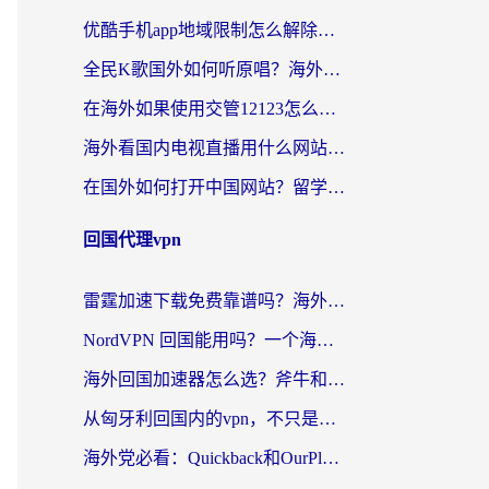
优酷手机app地域限制怎么解除？海外党亲测有效的追剧方案
全民K歌国外如何听原唱？海外党亲测有效的回国加速器选择指南
在海外如果使用交管12123怎么处理？留学生亲测有效的回国加速方案
海外看国内电视直播用什么网站比较好？一篇解决你所有追剧难题的实用指南
在国外如何打开中国网站？留学生与海外华人的无缝访问指南
回国代理vpn
雷霆加速下载免费靠谱吗？海外党选回国加速器的避坑指南（附热门工具对比）
NordVPN 回国能用吗？一个海外用户必须面对的真实困境
海外回国加速器怎么选？斧牛和海龟哪个好？一篇帮你避开坑的实用指南
从匈牙利回国内的vpn，不只是为了刷剧那么简单
海外党必看：Quickback和OurPlay好用吗？3分钟选对回国加速器，无缝刷剧玩游戏