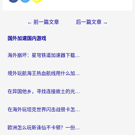
文
←
前一篇文章
后一篇文章
→
章
国外加速国内游戏
导
航
海外崩坏：星穹铁道加速器下载安装：一份给游子的终极网络指南
境外玩航海王热血航线用什么加速器？2026海外玩家实测最优方案（附欧洲问道堡垒前线加速技巧）
在异国他乡，寻找连接故土的光明大陆免费加速器
在海外玩坦克世界闪击战很卡怎么办？老玩家亲测有效的加速器选择指南
欧洲怎么玩新诛仙不卡顿？一份给海外游子的国服游戏畅玩指南