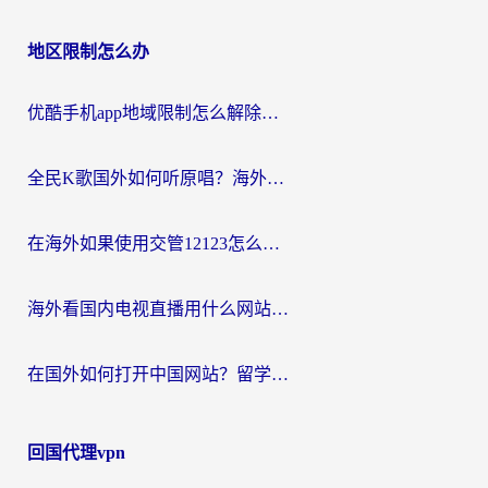
地区限制怎么办
优酷手机app地域限制怎么解除？海外党亲测有效的追剧方案
全民K歌国外如何听原唱？海外党亲测有效的回国加速器选择指南
在海外如果使用交管12123怎么处理？留学生亲测有效的回国加速方案
海外看国内电视直播用什么网站比较好？一篇解决你所有追剧难题的实用指南
在国外如何打开中国网站？留学生与海外华人的无缝访问指南
回国代理vpn