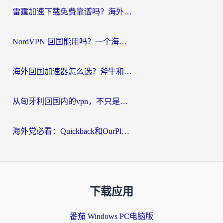
雷霆加速下载免费靠谱吗？海外党选回国加速器的避坑指南（附热门工具对比）
NordVPN 回国能用吗？一个海外用户必须面对的真实困境
海外回国加速器怎么选？斧牛和海龟哪个好？一篇帮你避开坑的实用指南
从匈牙利回国内的vpn，不只是为了刷剧那么简单
海外党必看：Quickback和OurPlay好用吗？3分钟选对回国加速器，无缝刷剧玩游戏
下载应用
番茄 Windows PC电脑版