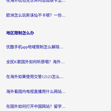
在海外玩坦克世界闪击战很卡怎么办？老玩家亲测有效的加速器选择指南
欧洲怎么玩新诛仙不卡顿？一份给海外游子的国服游戏畅玩指南
地区限制怎么办
优酷手机app地域限制怎么解除？海外党亲测有效的追剧方案
全民K歌国外如何听原唱？海外党亲测有效的回国加速器选择指南
在海外如果使用交管12123怎么处理？留学生亲测有效的回国加速方案
海外看国内电视直播用什么网站比较好？一篇解决你所有追剧难题的实用指南
在国外如何打开中国网站？留学生与海外华人的无缝访问指南