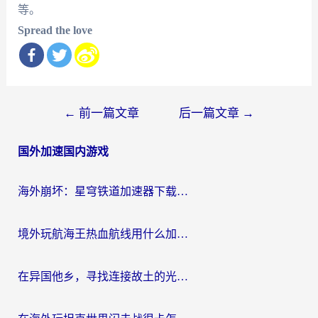
等。
Spread the love
文
←
前一篇文章
后一篇文章
→
章
国外加速国内游戏
导
航
海外崩坏：星穹铁道加速器下载安装：一份给游子的终极网络指南
境外玩航海王热血航线用什么加速器？2026海外玩家实测最优方案（附欧洲问道堡垒前线加速技巧）
在异国他乡，寻找连接故土的光明大陆免费加速器