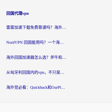
回国代理vpn
雷霆加速下载免费靠谱吗？海外党选回国加速器的避坑指南（附热门工具对比）
NordVPN 回国能用吗？一个海外用户必须面对的真实困境
海外回国加速器怎么选？斧牛和海龟哪个好？一篇帮你避开坑的实用指南
从匈牙利回国内的vpn，不只是为了刷剧那么简单
海外党必看：Quickback和OurPlay好用吗？3分钟选对回国加速器，无缝刷剧玩游戏