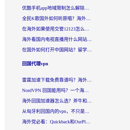
优酷手机app地域限制怎么解除？海外党亲测有效的追剧方案
全民K歌国外如何听原唱？海外党亲测有效的回国加速器选择指南
在海外如果使用交管12123怎么处理？留学生亲测有效的回国加速方案
海外看国内电视直播用什么网站比较好？一篇解决你所有追剧难题的实用指南
在国外如何打开中国网站？留学生与海外华人的无缝访问指南
回国代理vpn
雷霆加速下载免费靠谱吗？海外党选回国加速器的避坑指南（附热门工具对比）
NordVPN 回国能用吗？一个海外用户必须面对的真实困境
海外回国加速器怎么选？斧牛和海龟哪个好？一篇帮你避开坑的实用指南
从匈牙利回国内的vpn，不只是为了刷剧那么简单
海外党必看：Quickback和OurPlay好用吗？3分钟选对回国加速器，无缝刷剧玩游戏