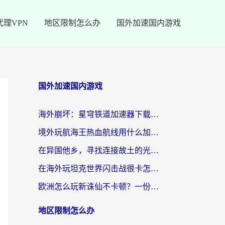
代理VPN
地区限制怎么办
国外加速国内游戏
国外加速国内游戏
海外崩坏：星穹铁道加速器下载安装：一份给游子的终极网络指南
境外玩航海王热血航线用什么加速器？2026海外玩家实测最优方案（附欧洲问道堡垒前线加速技巧）
在异国他乡，寻找连接故土的光明大陆免费加速器
在海外玩坦克世界闪击战很卡怎么办？老玩家亲测有效的加速器选择指南
欧洲怎么玩新诛仙不卡顿？一份给海外游子的国服游戏畅玩指南
地区限制怎么办