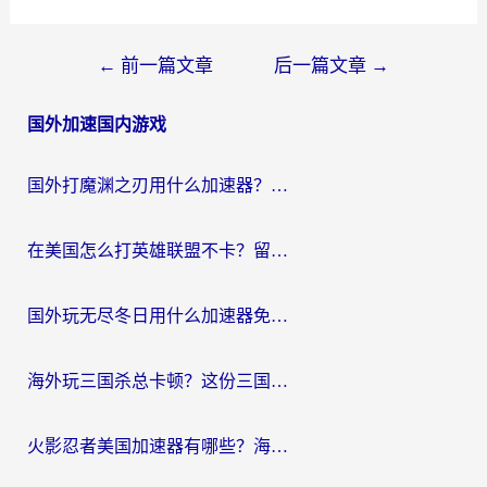
文
←
前一篇文章
后一篇文章
→
章
国外加速国内游戏
导
航
国外打魔渊之刃用什么加速器？2026海外玩家国服游戏加速全攻略（附闪耀暖暖&复苏的魔女避坑指南）
在美国怎么打英雄联盟不卡？留学生亲测的国服游戏加速全攻略
国外玩无尽冬日用什么加速器免费？海外党国服游戏加速避坑指南
海外玩三国杀总卡顿？这份三国杀游戏加速器指南帮你告别延迟烦恼
火影忍者美国加速器有哪些？海外党亲测的国服游戏加速全攻略（含菲律宾玩三国之刃守望黎明技巧）