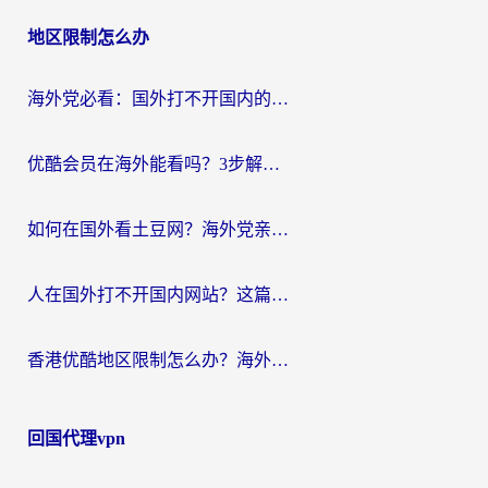
地区限制怎么办
海外党必看：国外打不开国内的app怎么办？3步解决你的乡愁
优酷会员在海外能看吗？3步解决海外追剧难题，附实测好用加速器推荐
如何在国外看土豆网？海外党亲测有效的追剧加速器选择指南
人在国外打不开国内网站？这篇攻略帮你无缝解锁国内资源（附交管12123使用技巧）
香港优酷地区限制怎么办？海外党亲测有效的追剧解决方案
回国代理vpn