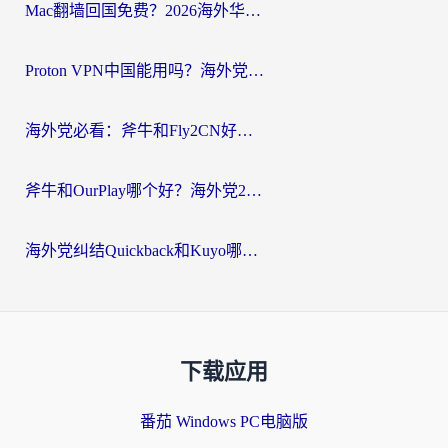
Mac翻墙回国免费？2026海外华人亲测：从CCTV5直播到国内APP，这样选加速器才靠谱
Proton VPN中国能用吗？海外党选回国加速器的避坑指南（附番茄加速器实测）
海外党必看：斧牛和Fly2CN好用吗？3招教你选对回国加速器（附免费试用攻略）
斧牛和OurPlay哪个好？海外党2026亲测：选对加速器，国内资源秒加载
海外党纠结Quickback和Kuyo哪个好？选对回国加速器才能无缝刷国内资源
下载应用
番茄 Windows PC电脑版