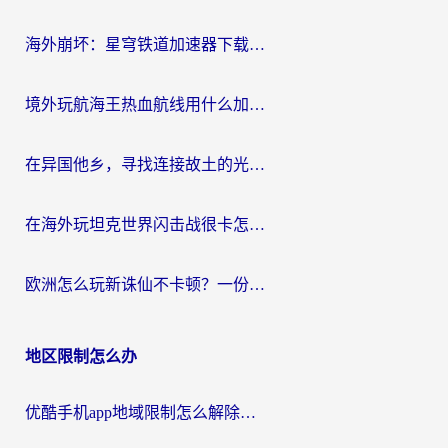
航
海外崩坏：星穹铁道加速器下载安装：一份给游子的终极网络指南
境外玩航海王热血航线用什么加速器？2026海外玩家实测最优方案（附欧洲问道堡垒前线加速技巧）
在异国他乡，寻找连接故土的光明大陆免费加速器
在海外玩坦克世界闪击战很卡怎么办？老玩家亲测有效的加速器选择指南
欧洲怎么玩新诛仙不卡顿？一份给海外游子的国服游戏畅玩指南
地区限制怎么办
优酷手机app地域限制怎么解除？海外党亲测有效的追剧方案