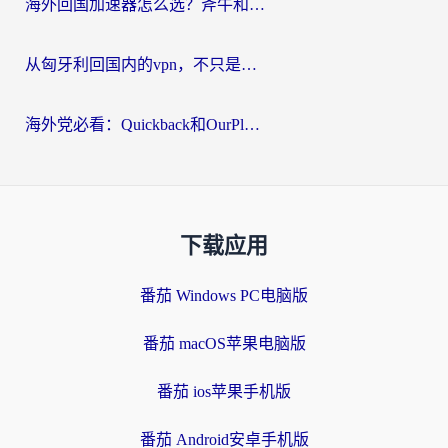
海外回国加速器怎么选？斧牛和海龟哪个好？一篇帮你避开坑的实用指南
从匈牙利回国内的vpn，不只是为了刷剧那么简单
海外党必看：Quickback和OurPlay好用吗？3分钟选对回国加速器，无缝刷剧玩游戏
下载应用
番茄 Windows PC电脑版
番茄 macOS苹果电脑版
番茄 ios苹果手机版
番茄 Android安卓手机版