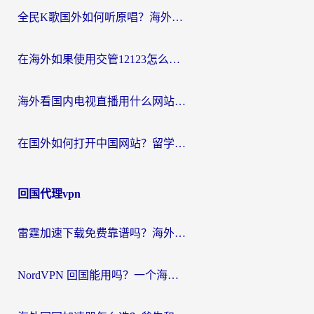
全民K歌国外如何听原唱？海外党亲测有效的回国加速器选择指南
在海外如果使用交管12123怎么处理？留学生亲测有效的回国加速方案
海外看国内电视直播用什么网站比较好？一篇解决你所有追剧难题的实用指南
在国外如何打开中国网站？留学生与海外华人的无缝访问指南
回国代理vpn
雷霆加速下载免费靠谱吗？海外党选回国加速器的避坑指南（附热门工具对比）
NordVPN 回国能用吗？一个海外用户必须面对的真实困境