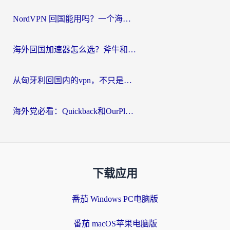
NordVPN 回国能用吗？一个海外用户必须面对的真实困境
海外回国加速器怎么选？斧牛和海龟哪个好？一篇帮你避开坑的实用指南
从匈牙利回国内的vpn，不只是为了刷剧那么简单
海外党必看：Quickback和OurPlay好用吗？3分钟选对回国加速器，无缝刷剧玩游戏
下载应用
番茄 Windows PC电脑版
番茄 macOS苹果电脑版