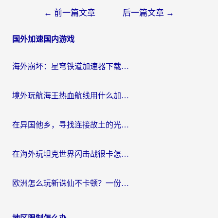
文
←
前一篇文章
后一篇文章
→
章
国外加速国内游戏
导
航
海外崩坏：星穹铁道加速器下载安装：一份给游子的终极网络指南
境外玩航海王热血航线用什么加速器？2026海外玩家实测最优方案（附欧洲问道堡垒前线加速技巧）
在异国他乡，寻找连接故土的光明大陆免费加速器
在海外玩坦克世界闪击战很卡怎么办？老玩家亲测有效的加速器选择指南
欧洲怎么玩新诛仙不卡顿？一份给海外游子的国服游戏畅玩指南