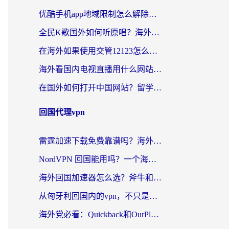
优酷手机app地域限制怎么解除？海外党亲测有效的追剧方案
全民K歌国外如何听原唱？海外党亲测有效的回国加速器选择指南
在海外如果使用交管12123怎么处理？留学生亲测有效的回国加速方案
海外看国内电视直播用什么网站比较好？一篇解决你所有追剧难题的实用指南
在国外如何打开中国网站？留学生与海外华人的无缝访问指南
回国代理vpn
雷霆加速下载免费靠谱吗？海外党选回国加速器的避坑指南（附热门工具对比）
NordVPN 回国能用吗？一个海外用户必须面对的真实困境
海外回国加速器怎么选？斧牛和海龟哪个好？一篇帮你避开坑的实用指南
从匈牙利回国内的vpn，不只是为了刷剧那么简单
海外党必看：Quickback和OurPlay好用吗？3分钟选对回国加速器，无缝刷剧玩游戏