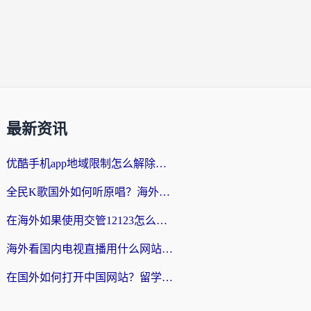
最新资讯
优酷手机app地域限制怎么解除？海外党亲测有效的追剧方案
全民K歌国外如何听原唱？海外党亲测有效的回国加速器选择指南
在海外如果使用交管12123怎么处理？留学生亲测有效的回国加速方案
海外看国内电视直播用什么网站比较好？一篇解决你所有追剧难题的实用指南
在国外如何打开中国网站？留学生与海外华人的无缝访问指南