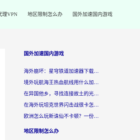
代理VPN
地区限制怎么办
国外加速国内游戏
国外加速国内游戏
海外崩坏：星穹铁道加速器下载安装：一份给游子的终极网络指南
境外玩航海王热血航线用什么加速器？2026海外玩家实测最优方案（附欧洲问道堡垒前线加速技巧）
在异国他乡，寻找连接故土的光明大陆免费加速器
在海外玩坦克世界闪击战很卡怎么办？老玩家亲测有效的加速器选择指南
欧洲怎么玩新诛仙不卡顿？一份给海外游子的国服游戏畅玩指南
地区限制怎么办