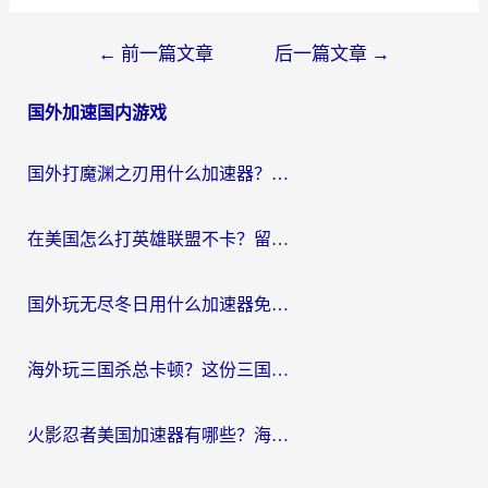
文
←
前一篇文章
后一篇文章
→
章
国外加速国内游戏
导
航
国外打魔渊之刃用什么加速器？2026海外玩家国服游戏加速全攻略（附闪耀暖暖&复苏的魔女避坑指南）
在美国怎么打英雄联盟不卡？留学生亲测的国服游戏加速全攻略
国外玩无尽冬日用什么加速器免费？海外党国服游戏加速避坑指南
海外玩三国杀总卡顿？这份三国杀游戏加速器指南帮你告别延迟烦恼
火影忍者美国加速器有哪些？海外党亲测的国服游戏加速全攻略（含菲律宾玩三国之刃守望黎明技巧）