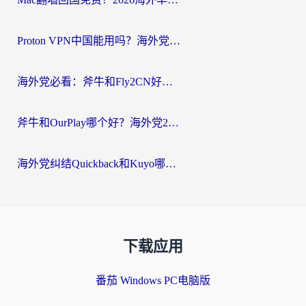
Proton VPN中国能用吗？海外党选回国加速器的避坑指南（附番茄加速器实测）
海外党必看：斧牛和Fly2CN好用吗？3招教你选对回国加速器（附免费试用攻略）
斧牛和OurPlay哪个好？海外党2026亲测：选对加速器，国内资源秒加载
海外党纠结Quickback和Kuyo哪个好？选对回国加速器才能无缝刷国内资源
下载应用
番茄 Windows PC电脑版