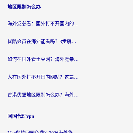
地区限制怎么办
海外党必看：国外打不开国内的app怎么办？3步解决你的乡愁
优酷会员在海外能看吗？3步解决海外追剧难题，附实测好用加速器推荐
如何在国外看土豆网？海外党亲测有效的追剧加速器选择指南
人在国外打不开国内网站？这篇攻略帮你无缝解锁国内资源（附交管12123使用技巧）
香港优酷地区限制怎么办？海外党亲测有效的追剧解决方案
回国代理vpn
Mac翻墙回国免费？2026海外华人亲测：从CCTV5直播到国内APP，这样选加速器才靠谱