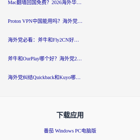
Mac翻墙回国免费？2026海外华人亲测：从CCTV5直播到国内APP，这样选加速器才靠谱
Proton VPN中国能用吗？海外党选回国加速器的避坑指南（附番茄加速器实测）
海外党必看：斧牛和Fly2CN好用吗？3招教你选对回国加速器（附免费试用攻略）
斧牛和OurPlay哪个好？海外党2026亲测：选对加速器，国内资源秒加载
海外党纠结Quickback和Kuyo哪个好？选对回国加速器才能无缝刷国内资源
下载应用
番茄 Windows PC电脑版