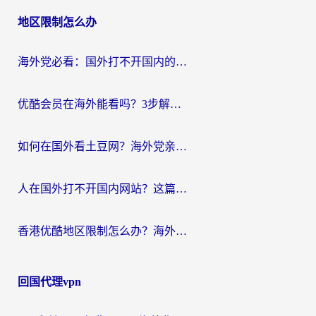
地区限制怎么办
海外党必看：国外打不开国内的app怎么办？3步解决你的乡愁
优酷会员在海外能看吗？3步解决海外追剧难题，附实测好用加速器推荐
如何在国外看土豆网？海外党亲测有效的追剧加速器选择指南
人在国外打不开国内网站？这篇攻略帮你无缝解锁国内资源（附交管12123使用技巧）
香港优酷地区限制怎么办？海外党亲测有效的追剧解决方案
回国代理vpn