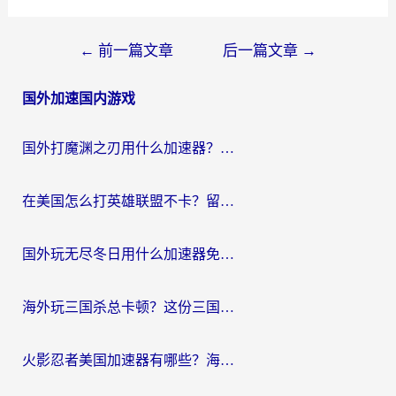
文
←
前一篇文章
后一篇文章
→
章
国外加速国内游戏
导
航
国外打魔渊之刃用什么加速器？2026海外玩家国服游戏加速全攻略（附闪耀暖暖&复苏的魔女避坑指南）
在美国怎么打英雄联盟不卡？留学生亲测的国服游戏加速全攻略
国外玩无尽冬日用什么加速器免费？海外党国服游戏加速避坑指南
海外玩三国杀总卡顿？这份三国杀游戏加速器指南帮你告别延迟烦恼
火影忍者美国加速器有哪些？海外党亲测的国服游戏加速全攻略（含菲律宾玩三国之刃守望黎明技巧）