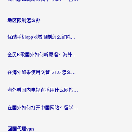
地区限制怎么办
优酷手机app地域限制怎么解除？海外党亲测有效的追剧方案
全民K歌国外如何听原唱？海外党亲测有效的回国加速器选择指南
在海外如果使用交管12123怎么处理？留学生亲测有效的回国加速方案
海外看国内电视直播用什么网站比较好？一篇解决你所有追剧难题的实用指南
在国外如何打开中国网站？留学生与海外华人的无缝访问指南
回国代理vpn