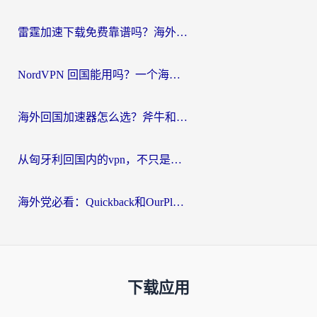
雷霆加速下载免费靠谱吗？海外党选回国加速器的避坑指南（附热门工具对比）
NordVPN 回国能用吗？一个海外用户必须面对的真实困境
海外回国加速器怎么选？斧牛和海龟哪个好？一篇帮你避开坑的实用指南
从匈牙利回国内的vpn，不只是为了刷剧那么简单
海外党必看：Quickback和OurPlay好用吗？3分钟选对回国加速器，无缝刷剧玩游戏
下载应用