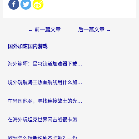
文
←
前一篇文章
后一篇文章
→
章
国外加速国内游戏
导
航
海外崩坏：星穹铁道加速器下载安装：一份给游子的终极网络指南
境外玩航海王热血航线用什么加速器？2026海外玩家实测最优方案（附欧洲问道堡垒前线加速技巧）
在异国他乡，寻找连接故土的光明大陆免费加速器
在海外玩坦克世界闪击战很卡怎么办？老玩家亲测有效的加速器选择指南
欧洲怎么玩新诛仙不卡顿？一份给海外游子的国服游戏畅玩指南