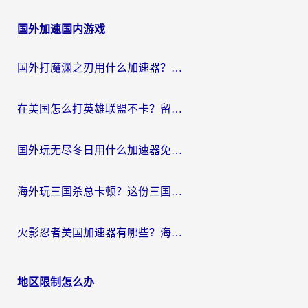
章
国外加速国内游戏
导
航
国外打魔渊之刃用什么加速器？2026海外玩家国服游戏加速全攻略（附闪耀暖暖&复苏的魔女避坑指南）
在美国怎么打英雄联盟不卡？留学生亲测的国服游戏加速全攻略
国外玩无尽冬日用什么加速器免费？海外党国服游戏加速避坑指南
海外玩三国杀总卡顿？这份三国杀游戏加速器指南帮你告别延迟烦恼
火影忍者美国加速器有哪些？海外党亲测的国服游戏加速全攻略（含菲律宾玩三国之刃守望黎明技巧）
地区限制怎么办