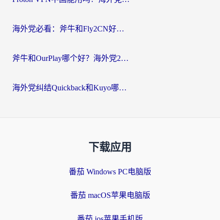
海外党必看：斧牛和Fly2CN好用吗？3招教你选对回国加速器（附免费试用攻略）
斧牛和OurPlay哪个好？海外党2026亲测：选对加速器，国内资源秒加载
海外党纠结Quickback和Kuyo哪个好？选对回国加速器才能无缝刷国内资源
下载应用
番茄 Windows PC电脑版
番茄 macOS苹果电脑版
番茄 ios苹果手机版