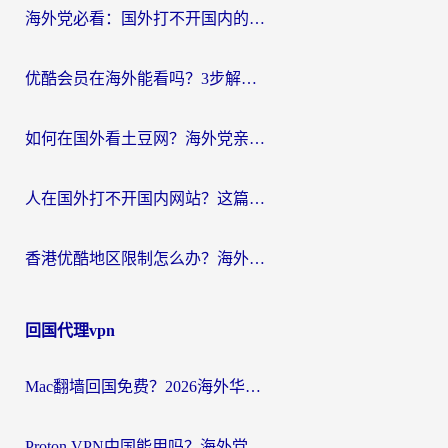
海外党必看：国外打不开国内的app怎么办？3步解决你的乡愁
优酷会员在海外能看吗？3步解决海外追剧难题，附实测好用加速器推荐
如何在国外看土豆网？海外党亲测有效的追剧加速器选择指南
人在国外打不开国内网站？这篇攻略帮你无缝解锁国内资源（附交管12123使用技巧）
香港优酷地区限制怎么办？海外党亲测有效的追剧解决方案
回国代理vpn
Mac翻墙回国免费？2026海外华人亲测：从CCTV5直播到国内APP，这样选加速器才靠谱
Proton VPN中国能用吗？海外党选回国加速器的避坑指南（附番茄加速器实测）