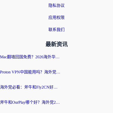
隐私协议
应用权限
联系我们
最新资讯
Mac翻墙回国免费？2026海外华人亲测：从CCTV5直播到国内APP，这样选加速器才靠谱
Proton VPN中国能用吗？海外党选回国加速器的避坑指南（附番茄加速器实测）
海外党必看：斧牛和Fly2CN好用吗？3招教你选对回国加速器（附免费试用攻略）
斧牛和OurPlay哪个好？海外党2026亲测：选对加速器，国内资源秒加载