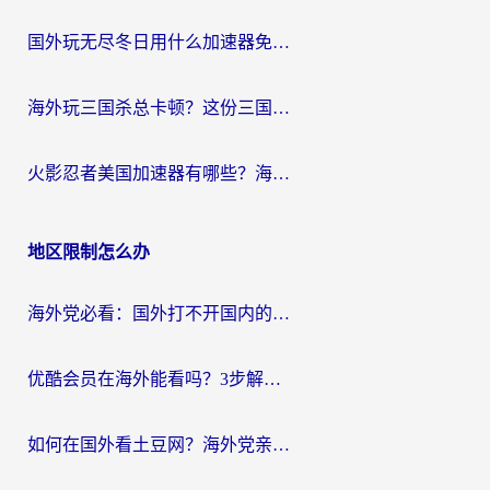
国外玩无尽冬日用什么加速器免费？海外党国服游戏加速避坑指南
海外玩三国杀总卡顿？这份三国杀游戏加速器指南帮你告别延迟烦恼
火影忍者美国加速器有哪些？海外党亲测的国服游戏加速全攻略（含菲律宾玩三国之刃守望黎明技巧）
地区限制怎么办
海外党必看：国外打不开国内的app怎么办？3步解决你的乡愁
优酷会员在海外能看吗？3步解决海外追剧难题，附实测好用加速器推荐
如何在国外看土豆网？海外党亲测有效的追剧加速器选择指南