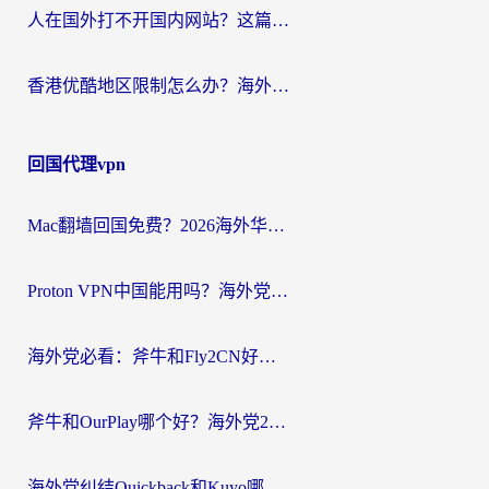
人在国外打不开国内网站？这篇攻略帮你无缝解锁国内资源（附交管12123使用技巧）
香港优酷地区限制怎么办？海外党亲测有效的追剧解决方案
回国代理vpn
Mac翻墙回国免费？2026海外华人亲测：从CCTV5直播到国内APP，这样选加速器才靠谱
Proton VPN中国能用吗？海外党选回国加速器的避坑指南（附番茄加速器实测）
海外党必看：斧牛和Fly2CN好用吗？3招教你选对回国加速器（附免费试用攻略）
斧牛和OurPlay哪个好？海外党2026亲测：选对加速器，国内资源秒加载
海外党纠结Quickback和Kuyo哪个好？选对回国加速器才能无缝刷国内资源