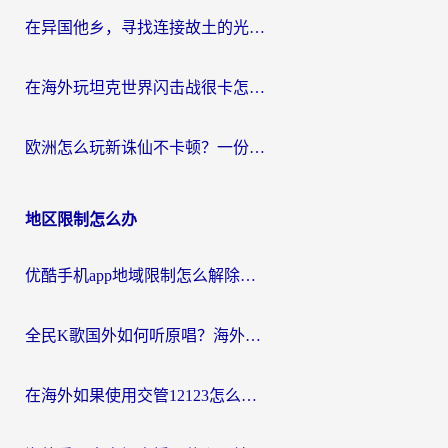
在异国他乡，寻找连接故土的光明大陆免费加速器
在海外玩坦克世界闪击战很卡怎么办？老玩家亲测有效的加速器选择指南
欧洲怎么玩新诛仙不卡顿？一份给海外游子的国服游戏畅玩指南
地区限制怎么办
优酷手机app地域限制怎么解除？海外党亲测有效的追剧方案
全民K歌国外如何听原唱？海外党亲测有效的回国加速器选择指南
在海外如果使用交管12123怎么处理？留学生亲测有效的回国加速方案