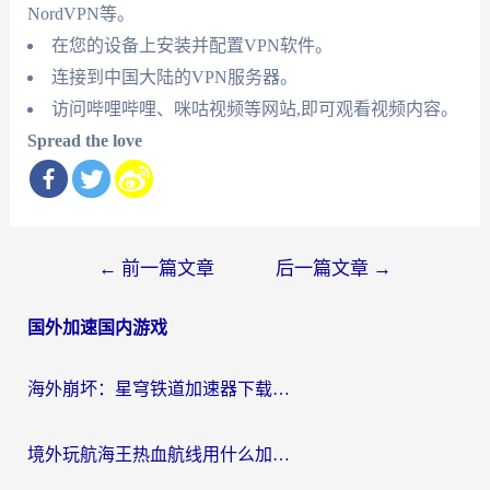
NordVPN等。
在您的设备上安装并配置VPN软件。
连接到中国大陆的VPN服务器。
访问哔哩哔哩、咪咕视频等网站,即可观看视频内容。
Spread the love
文
←
前一篇文章
后一篇文章
→
章
国外加速国内游戏
导
航
海外崩坏：星穹铁道加速器下载安装：一份给游子的终极网络指南
境外玩航海王热血航线用什么加速器？2026海外玩家实测最优方案（附欧洲问道堡垒前线加速技巧）