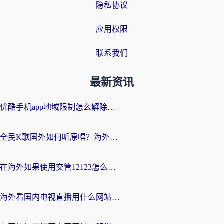
隐私协议
应用权限
联系我们
最新资讯
优酷手机app地域限制怎么解除？海外党亲测有效的追剧方案
全民K歌国外如何听原唱？海外党亲测有效的回国加速器选择指南
在海外如果使用交管12123怎么处理？留学生亲测有效的回国加速方案
海外看国内电视直播用什么网站比较好？一篇解决你所有追剧难题的实用指南