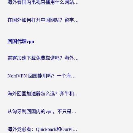
海外看国内电视直播用什么网站比较好？一篇解决你所有追剧难题的实用指南
在国外如何打开中国网站？留学生与海外华人的无缝访问指南
回国代理vpn
雷霆加速下载免费靠谱吗？海外党选回国加速器的避坑指南（附热门工具对比）
NordVPN 回国能用吗？一个海外用户必须面对的真实困境
海外回国加速器怎么选？斧牛和海龟哪个好？一篇帮你避开坑的实用指南
从匈牙利回国内的vpn，不只是为了刷剧那么简单
海外党必看：Quickback和OurPlay好用吗？3分钟选对回国加速器，无缝刷剧玩游戏