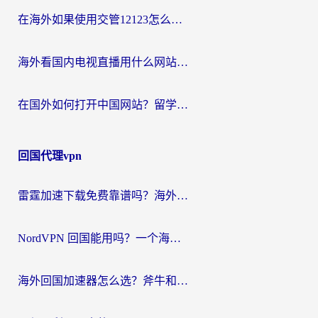
在海外如果使用交管12123怎么处理？留学生亲测有效的回国加速方案
海外看国内电视直播用什么网站比较好？一篇解决你所有追剧难题的实用指南
在国外如何打开中国网站？留学生与海外华人的无缝访问指南
回国代理vpn
雷霆加速下载免费靠谱吗？海外党选回国加速器的避坑指南（附热门工具对比）
NordVPN 回国能用吗？一个海外用户必须面对的真实困境
海外回国加速器怎么选？斧牛和海龟哪个好？一篇帮你避开坑的实用指南