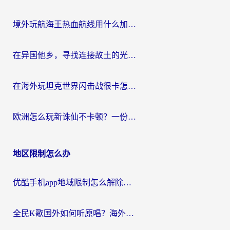
境外玩航海王热血航线用什么加速器？2026海外玩家实测最优方案（附欧洲问道堡垒前线加速技巧）
在异国他乡，寻找连接故土的光明大陆免费加速器
在海外玩坦克世界闪击战很卡怎么办？老玩家亲测有效的加速器选择指南
欧洲怎么玩新诛仙不卡顿？一份给海外游子的国服游戏畅玩指南
地区限制怎么办
优酷手机app地域限制怎么解除？海外党亲测有效的追剧方案
全民K歌国外如何听原唱？海外党亲测有效的回国加速器选择指南