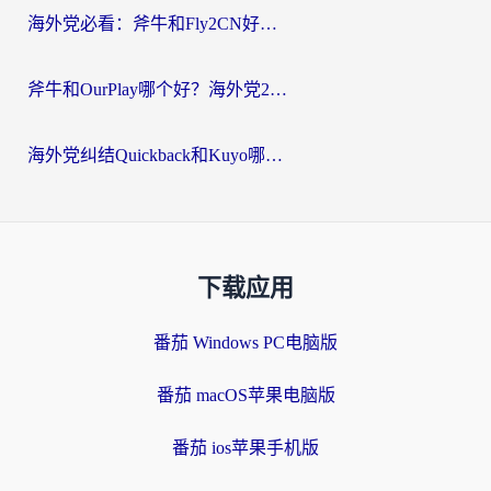
海外党必看：斧牛和Fly2CN好用吗？3招教你选对回国加速器（附免费试用攻略）
斧牛和OurPlay哪个好？海外党2026亲测：选对加速器，国内资源秒加载
海外党纠结Quickback和Kuyo哪个好？选对回国加速器才能无缝刷国内资源
下载应用
番茄 Windows PC电脑版
番茄 macOS苹果电脑版
番茄 ios苹果手机版