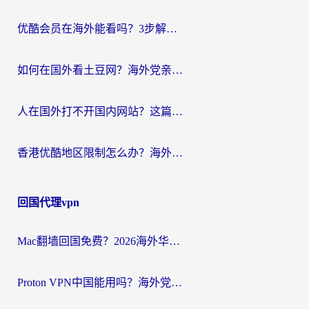
优酷会员在海外能看吗？3步解决海外追剧难题，附实测好用加速器推荐
如何在国外看土豆网？海外党亲测有效的追剧加速器选择指南
人在国外打不开国内网站？这篇攻略帮你无缝解锁国内资源（附交管12123使用技巧）
香港优酷地区限制怎么办？海外党亲测有效的追剧解决方案
回国代理vpn
Mac翻墙回国免费？2026海外华人亲测：从CCTV5直播到国内APP，这样选加速器才靠谱
Proton VPN中国能用吗？海外党选回国加速器的避坑指南（附番茄加速器实测）