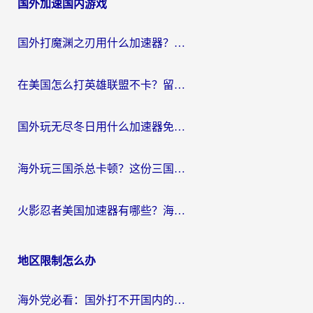
国外加速国内游戏
导
航
国外打魔渊之刃用什么加速器？2026海外玩家国服游戏加速全攻略（附闪耀暖暖&复苏的魔女避坑指南）
在美国怎么打英雄联盟不卡？留学生亲测的国服游戏加速全攻略
国外玩无尽冬日用什么加速器免费？海外党国服游戏加速避坑指南
海外玩三国杀总卡顿？这份三国杀游戏加速器指南帮你告别延迟烦恼
火影忍者美国加速器有哪些？海外党亲测的国服游戏加速全攻略（含菲律宾玩三国之刃守望黎明技巧）
地区限制怎么办
海外党必看：国外打不开国内的app怎么办？3步解决你的乡愁